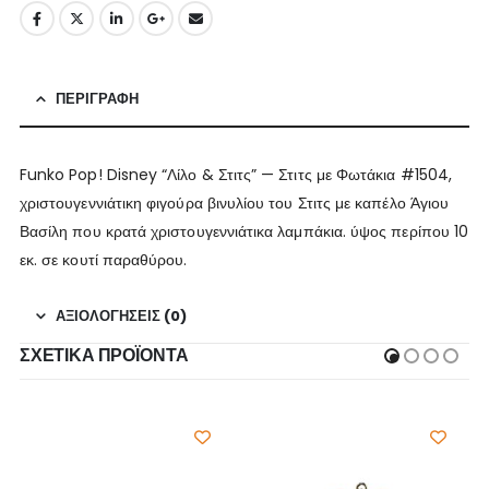
ΠΕΡΙΓΡΑΦΉ
Funko Pop! Disney “Λίλο & Στιτς” — Στιτς με Φωτάκια #1504,
χριστουγεννιάτικη φιγούρα βινυλίου του Στιτς με καπέλο Άγιου
Βασίλη που κρατά χριστουγεννιάτικα λαμπάκια. ύψος περίπου 10
εκ. σε κουτί παραθύρου.
ΑΞΙΟΛΟΓΉΣΕΙΣ (0)
ΣΧΕΤΙΚΆ ΠΡΟΪΌΝΤΑ