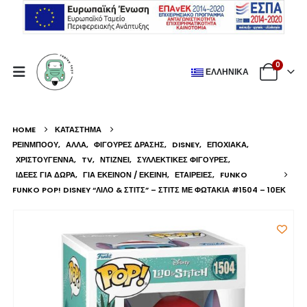
0
ΕΛΛΗΝΙΚΆ
HOME
ΚΑΤΆΣΤΗΜΑ
ΡΕΙΝΜΠΟΟΥ
,
ΆΛΛΑ
,
ΦΙΓΟΎΡΕΣ ΔΡΆΣΗΣ
,
DISNEY
,
ΕΠΟΧΙΑΚΆ
,
ΧΡΙΣΤΟΎΓΕΝΝΑ
,
TV
,
ΝΤΙΖΝΕΙ
,
ΣΥΛΛΕΚΤΙΚΈΣ ΦΙΓΟΎΡΕΣ
,
ΙΔΈΕΣ ΓΙΑ ΔΏΡΑ
,
ΓΙΑ ΕΚΕΊΝΟΝ / ΕΚΕΊΝΗ
,
ΕΤΑΙΡΕΊΕΣ
,
FUNKO
FUNKO POP! DISNEY “ΛΊΛΟ & ΣΤΙΤΣ” – ΣΤΙΤΣ ΜΕ ΦΩΤΆΚΙΑ #1504 – 10ΕΚ