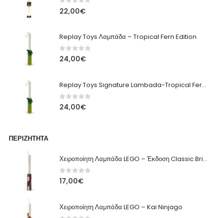
0
out of 5
22,00
€
Replay Toys Λαμπάδα – Tropical Fern Edition
0
out of 5
24,00
€
Replay Toys Signature Lambada-Tropical Fern edition 2026
0
out of 5
24,00
€
ΠΕΡΙΖΉΤΗΤΑ
Χειροποίητη Λαμπάδα LEGO – Έκδοση Classic Brick
0
out of 5
17,00
€
Χειροποίητη Λαμπάδα LEGO – Kai Ninjago