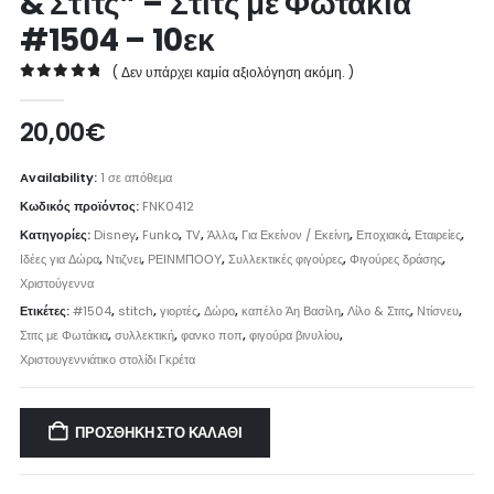
& Στιτς” – Στιτς με Φωτάκια
#1504 – 10εκ
( Δεν υπάρχει καμία αξιολόγηση ακόμη. )
0
out of 5
20,00
€
Availability:
1 σε απόθεμα
Κωδικός προϊόντος:
FNK0412
Κατηγορίες:
Disney
,
Funko
,
TV
,
Άλλα
,
Για Εκείνον / Εκείνη
,
Εποχιακά
,
Εταιρείες
,
Ιδέες για Δώρα
,
Ντιζνει
,
ΡΕΙΝΜΠΟΟΥ
,
Συλλεκτικές φιγούρες
,
Φιγούρες δράσης
,
Χριστούγεννα
Ετικέτες:
#1504
,
stitch
,
γιορτές
,
Δώρο
,
καπέλο Άη Βασίλη
,
Λίλο & Στιτς
,
Ντίσνευ
,
Στιτς με Φωτάκια
,
συλλεκτική
,
φανκο ποπ
,
φιγούρα βινυλίου
,
Χριστουγεννιάτικο στολίδι Γκρέτα
ΠΡΟΣΘΉΚΗ ΣΤΟ ΚΑΛΆΘΙ