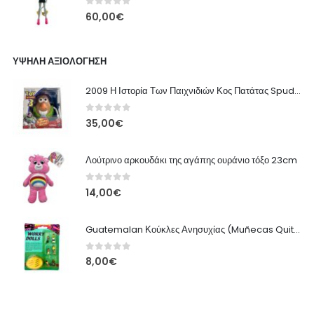
0
out of 5
60,00
€
ΥΨΗΛΉ ΑΞΙΟΛΌΓΗΣΗ
2009 Η Ιστορία Των Παιχνιδιών Κος Πατάτας Spud Lightyear Ντίσνευ Playskool
0
out of 5
35,00
€
Λούτρινο αρκουδάκι της αγάπης ουράνιο τόξο 23cm
0
out of 5
14,00
€
Guatemalan Κούκλες Ανησυχίας (Muñecas Quitapenas) - Σετ με Ιστορία
0
out of 5
8,00
€