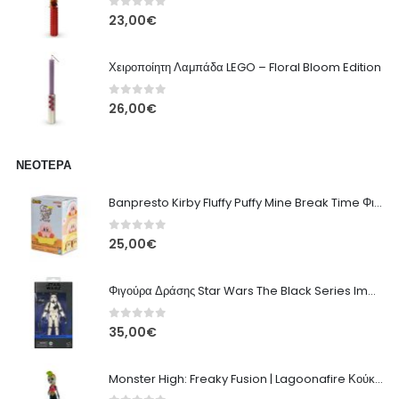
0
out of 5
23,00
€
Χειροποίητη Λαμπάδα LEGO – Floral Bloom Edition
0
out of 5
26,00
€
ΝΕΌΤΕΡΑ
Banpresto Kirby Fluffy Puffy Mine Break Time Φιγούρα – Α' Έκδοση
0
out of 5
25,00
€
Φιγούρα Δράσης Star Wars The Black Series Imperial Remnant Stormtrooper #05
0
out of 5
35,00
€
Monster High: Freaky Fusion | Lagoonafire Κούκλα Mattel 2013 - 28εκ