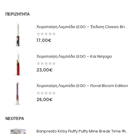
ΠΕΡΙΖΉΤΗΤΑ
Χειροποίητη Λαμπάδα LEGO – Έκδοση Classic Brick
0
out of 5
17,00
€
Χειροποίητη Λαμπάδα LEGO – Kai Ninjago
0
out of 5
23,00
€
Χειροποίητη Λαμπάδα LEGO – Floral Bloom Edition
0
out of 5
26,00
€
ΝΕΌΤΕΡΑ
Banpresto Kirby Fluffy Puffy Mine Break Time Φιγούρα – Α' Έκδοση