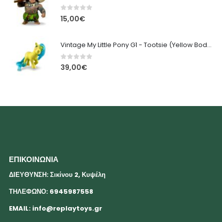
0
out of 5
15,00
€
Vintage My Little Pony G1 - Tootsie (Yellow Body, Blue Hair) 13cm
0
out of 5
39,00
€
ΕΠΙΚΟΙΝΩΝΙΑ
ΔΙΕΥΘΥΝΣΗ: Σικίνου 2, Κυψέλη
ΤΗΛΕΦΩΝΟ: 6945987558
EMAIL:
info@replaytoys.gr