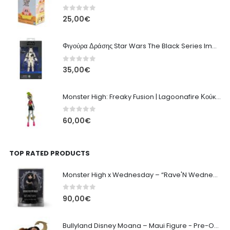
0
out of 5
25,00
€
Φιγούρα Δράσης Star Wars The Black Series Imperial Remnant Stormtrooper #05
0
out of 5
35,00
€
Monster High: Freaky Fusion | Lagoonafire Κούκλα Mattel 2013 - 28εκ
0
out of 5
60,00
€
TOP RATED PRODUCTS
Monster High x Wednesday – “Rave'N Wednesday” Collector Doll
0
out of 5
90,00
€
Bullyland Disney Moana – Maui Figure - Pre-Owned - 12cm