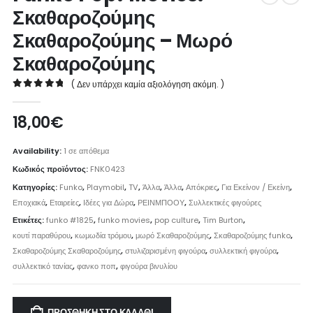
Σκαθαροζούμης
Σκαθαροζούμης – Μωρό
Σκαθαροζούμης
( Δεν υπάρχει καμία αξιολόγηση ακόμη. )
0
out of 5
18,00
€
Availability:
1 σε απόθεμα
Κωδικός προϊόντος:
FNK0423
Κατηγορίες:
Funko
,
Playmobil
,
TV
,
Άλλα
,
Άλλα
,
Απόκριες
,
Για Εκείνον / Εκείνη
,
Εποχιακά
,
Εταιρείες
,
Ιδέες για Δώρα
,
ΡΕΙΝΜΠΟΟΥ
,
Συλλεκτικές φιγούρες
Ετικέτες:
funko #1825
,
funko movies
,
pop culture
,
Tim Burton
,
κουτί παραθύρου
,
κωμωδία τρόμου
,
μωρό Σκαθαροζούμης
,
Σκαθαροζούμης funko
,
Σκαθαροζούμης Σκαθαροζούμης
,
στυλιζαρισμένη φιγούρα
,
συλλεκτική φιγούρα
,
συλλεκτικό τανίας
,
φανκο ποπ
,
φιγούρα βινυλίου
ΠΡΟΣΘΉΚΗ ΣΤΟ ΚΑΛΆΘΙ