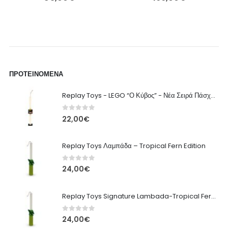
ΠΡΟΤΕΙΝΌΜΕΝΑ
Replay Toys - LEGO “Ο Κύβος” - Νέα Σειρά Πάσχα 2026 Λαμπάδα
0
out of 5
22,00
€
Replay Toys Λαμπάδα – Tropical Fern Edition
0
out of 5
24,00
€
Replay Toys Signature Lambada-Tropical Fern edition 2026
0
out of 5
24,00
€