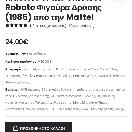
Roboto Φιγούρα Δράσης
(1985) από την Mattel
( Δεν υπάρχει καμία αξιολόγηση ακόμη. )
0
out of 5
24,00
€
Availability:
1 σε απόθεμα
Κωδικός προϊόντος:
VTG0934
Κατηγορίες:
mattel
,
Playmobil
,
TV
,
Vintage
,
Vintage
,
Άλλα
,
Άλλα
,
Άλλα
,
Για Εκείνον / Εκείνη
,
Εταιρείες
,
Ιδέες για Δώρα
,
ΡΕΙΝΜΠΟΟΥ
,
Συλλεκτικές φιγούρες
,
Φιγούρες δράσης
Ετικέτες:
1985 φιγούρα
,
80s φιγούρα δράσης
,
masters of the universe
,
mattel
,
motu
,
Roboto
,
vintage παιχνίδι
,
Διαφανή γρανάζια
,
Εναλλάξιμοι βραχίονες
,
Ηρωικός Μηχανικός Πολεμιστής
,
Κλασικός He-Man
,
Μηχανικός Ήρωας
,
Νοσταλγική Φιγούρα
,
ρετρό MOTU
,
Συλλέκτης παιχνιδιών
,
Τσεκούρι με νύχι λέιζερ
ΠΡΟΣΘΉΚΗ ΣΤΟ ΚΑΛΆΘΙ