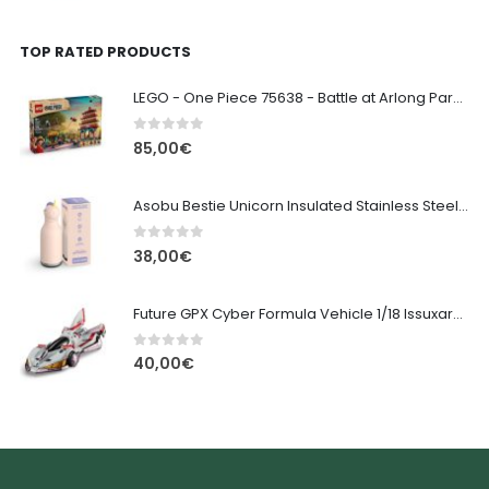
TOP RATED PRODUCTS
LEGO - One Piece 75638 - Battle at Arlong Park - 926 pieces
0
out of 5
85,00
€
Asobu Bestie Unicorn Insulated Stainless Steel Bottle - 460ml
0
out of 5
38,00
€
Future GPX Cyber Formula Vehicle 1/18 Issuxark Heritage Edition
0
out of 5
40,00
€