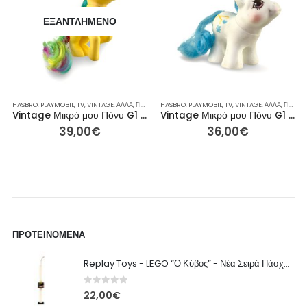
ΕΞΑΝΤΛΗΜΈΝΟ
Σ
ΤΡΙΝΑ
,
ΦΙΓΟΎΡΕΣ ΔΡΆΣΗΣ
HASBRO
,
ΡΕΙΝΜΠΟΟΥ
,
PLAYMOBIL
,
ΣΥΛΛΕΚΤΙΚΈΣ ΦΙΓΟΎΡΕΣ
,
TV
,
VINTAGE
,
ΆΛΛΑ
,
ΓΙΑ ΕΚΕΊΝΟΝ / ΕΚΕΊΝΗ
HASBRO
,
PLAYMOBIL
,
ΕΤΑΙΡΕΊΕΣ
,
TV
,
VINTAGE
,
ΙΔΈΕΣ ΓΙΑ ΔΏΡΑ
,
ΆΛΛΑ
,
ΓΙΑ ΕΚΕΊΝΟΝ / ΕΚΕΊΝΗ
,
ΠΌΝ
Vintage Μικρό μου Πόνυ G1 – Skydancer (Κίτρινος Πήγασος) – 13εκ
Vintage Μικρό μου Πόνυ G1 – Μωρό Dangles (Νεογέννητα Πόνυ, 1987) – 6εκ
39,00
€
36,00
€
ΠΡΟΤΕΙΝΌΜΕΝΑ
Replay Toys - LEGO “Ο Κύβος” - Νέα Σειρά Πάσχα 2026 Λαμπάδα
0
out of 5
22,00
€