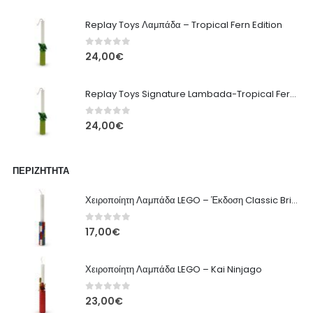
Replay Toys Λαμπάδα – Tropical Fern Edition
0
out of 5
24,00
€
Replay Toys Signature Lambada-Tropical Fern edition 2026
0
out of 5
24,00
€
ΠΕΡΙΖΉΤΗΤΑ
Χειροποίητη Λαμπάδα LEGO – Έκδοση Classic Brick
0
out of 5
17,00
€
Χειροποίητη Λαμπάδα LEGO – Kai Ninjago
0
out of 5
23,00
€