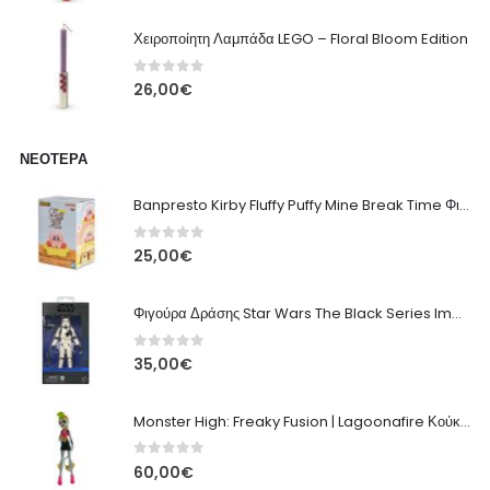
Χειροποίητη Λαμπάδα LEGO – Floral Bloom Edition
0
out of 5
26,00
€
ΝΕΌΤΕΡΑ
Banpresto Kirby Fluffy Puffy Mine Break Time Φιγούρα – Α' Έκδοση
0
out of 5
25,00
€
Φιγούρα Δράσης Star Wars The Black Series Imperial Remnant Stormtrooper #05
0
out of 5
35,00
€
Monster High: Freaky Fusion | Lagoonafire Κούκλα Mattel 2013 - 28εκ
0
out of 5
60,00
€