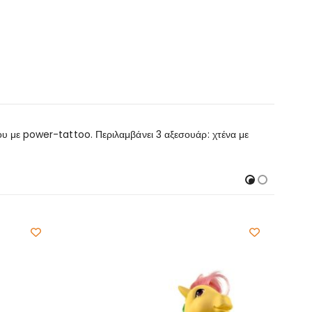
που με power-tattoo. Περιλαμβάνει 3 αξεσουάρ: χτένα με