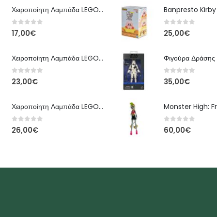
Χειροποίητη Λαμπάδα LEGO – Έκδοση Classic Brick
0
out of 5
0
out of 5
17,00
€
25,00
€
Χειροποίητη Λαμπάδα LEGO – Kai Ninjago
0
out of 5
0
out of 5
23,00
€
35,00
€
Χειροποίητη Λαμπάδα LEGO – Floral Bloom Edition
0
out of 5
0
out of 5
26,00
€
60,00
€