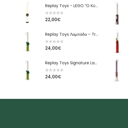
Replay Toys - LEGO “Ο Κύβος” - Νέα Σειρά Πάσχα 2026 Λαμπάδα
0
out of 5
22,00
€
Replay Toys Λαμπάδα – Tropical Fern Edition
0
out of 5
24,00
€
Replay Toys Signature Lambada-Tropical Fern edition 2026
0
out of 5
24,00
€