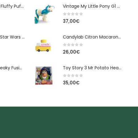
Banpresto Kirby Fluffy Puffy Mine Break Time Φιγούρα – Α' Έκδοση
Vintage My Little Pony G1 – Tootsie (Earth Pony, 1984) - 10cm
0
out of 5
37,00
€
Φιγούρα Δράσης Star Wars The Black Series Imperial Remnant Stormtrooper #05
Candylab Citron Macaron Van
0
out of 5
26,00
€
Monster High: Freaky Fusion | Lagoonafire Κούκλα Mattel 2013 - 28εκ
Toy Story 3 Mr Potato Head Spud Lightyear Disney
0
out of 5
35,00
€