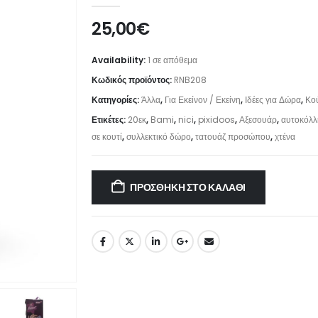
25,00
€
Availability:
1 σε απόθεμα
Κωδικός προϊόντος:
RNB208
Κατηγορίες:
Άλλα
,
Για Εκείνον / Εκείνη
,
Ιδέες για Δώρα
,
Κο
Ετικέτες:
20εκ
,
Bami
,
nici
,
pixidoos
,
Αξεσουάρ
,
αυτοκόλλ
σε κουτί
,
συλλεκτικό δώρο
,
τατουάζ προσώπου
,
χτένα
ΠΡΟΣΘΉΚΗ ΣΤΟ ΚΑΛΆΘΙ