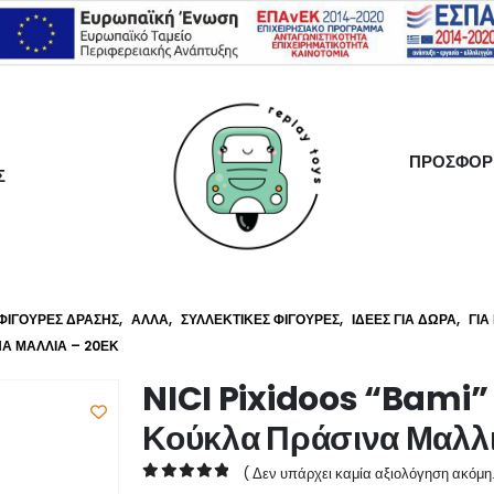
ΠΡΟΣΦΟΡ
Σ
ΦΙΓΟΎΡΕΣ ΔΡΆΣΗΣ
,
ΆΛΛΑ
,
ΣΥΛΛΕΚΤΙΚΈΣ ΦΙΓΟΎΡΕΣ
,
ΙΔΈΕΣ ΓΙΑ ΔΏΡΑ
,
ΓΙΑ
ΝΑ ΜΑΛΛΙΆ – 20ΕΚ
NICI Pixidoos “Bami” 
Κούκλα Πράσινα Μαλλι
( Δεν υπάρχει καμία αξιολόγηση ακόμη.
0
out of 5