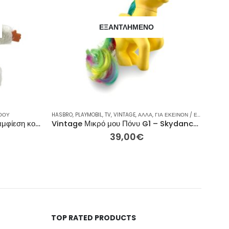
ΕΞΑΝΤΛΗΜΈΝΟ
ΟΟΥ
ΙΝΜΠΟΟΥ
,
ΣΥΛΛΕΚΤΙΚΈΣ ΦΙΓΟΎΡΕΣ
HASBRO
,
PLAYMOBIL
,
ΦΙΓΟΎΡΕΣ ΔΡΆΣΗΣ
,
TV
,
VINTAGE
,
ΆΛΛΑ
,
ΓΙΑ ΕΚΕΊΝΟΝ / ΕΚΕΊΝΗ
,
ΕΤΑΙ
Μόντσιτσί λούτρινο παιχνίδι με αμφίεση κουνέλι
Vintage Μικρό μου Πόνυ G1 – Skydancer (Κίτρινος Πήγασος) – 13εκ
39,00
€
TOP RATED PRODUCTS