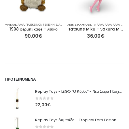
ΡΕΣ
ΓΙΑ ΕΚΕΊΝΟΝ / ΕΚΕΊΝΗ
VINTAGE
,
ΆΛΛΑ
,
ΓΙΑ ΕΚΕΊΝΟΝ / ΕΚΕΊΝΗ
,
ΙΔΈΕΣ ΓΙΑ ΔΏΡΑ
,
ΡΕΙΝΜΠΟΟΥ
,
ΔΙΆΦΟΡΑ
,
,
ANIME
ΣΥΛΛΕΚΤΙΚΈΣ ΦΙΓΟΎΡΕΣ
ΙΔΈΕΣ ΓΙΑ ΔΏΡΑ
,
PLAYMOBIL
,
ΡΕΙΝΜΠΟΟΥ
,
TV
,
ΆΛΛΑ
,
ΦΙΓΟΎΡΕΣ ΔΡΆΣΗΣ
,
ΆΛΛΑ
,
ΦΈΡΜΠΙ
,
ΆΛΛΑ
,
ΑΞΕΣ
1998 φέρμπι καφέ – λευκό
Hatsune Miku – Sakura Miku Φιγούρα Noodle Stopper (FuRyu) 15εκ
90,00
€
36,00
€
ΠΡΟΤΕΙΝΌΜΕΝΑ
Replay Toys - LEGO “Ο Κύβος” - Νέα Σειρά Πάσχα 2026 Λαμπάδα
0
out of 5
22,00
€
Replay Toys Λαμπάδα – Tropical Fern Edition