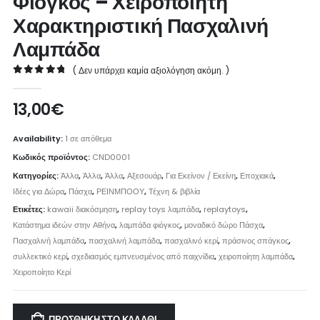
Φιόγκος – Χειροποίητη
Χαρακτηριστική Πασχαλινή
Λαμπάδα
( Δεν υπάρχει καμία αξιολόγηση ακόμη. )
0
out of 5
13,00
€
Availability:
1 σε απόθεμα
Κωδικός προϊόντος:
CND0001
Κατηγορίες:
Άλλα
,
Άλλα
,
Άλλα
,
Αξεσουάρ
,
Για Εκείνον / Εκείνη
,
Εποχιακά
,
Ιδέες για Δώρα
,
Πάσχα
,
ΡΕΙΝΜΠΟΟΥ
,
Τέχνη & βιβλία
Ετικέτες:
kawaii διακόσμηση
,
replay toys λαμπάδα
,
replaytoys
,
Κατάστημα ιδεών στην Αθήνα
,
λαμπάδα φιόγκος
,
μοναδικό δώρο Πάσχα
,
Πασχαλινή λαμπάδα
,
πασχαλινή λαμπάδα
,
πασχαλινό κερί
,
πράσινος σπάγκος
,
συλλεκτικό κερί
,
σχεδιασμός εμπνευσμένος από παιχνίδια
,
χειροποίητη λαμπάδα
,
Χειροποίητο Κερί
ΠΡΟΣΘΉΚΗ ΣΤΟ ΚΑΛΆΘΙ