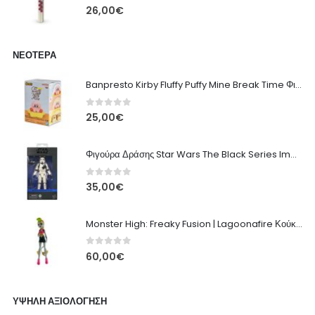
0
out of 5
26,00
€
ΝΕΌΤΕΡΑ
Banpresto Kirby Fluffy Puffy Mine Break Time Φιγούρα – Α' Έκδοση
0
out of 5
25,00
€
Φιγούρα Δράσης Star Wars The Black Series Imperial Remnant Stormtrooper #05
0
out of 5
35,00
€
Monster High: Freaky Fusion | Lagoonafire Κούκλα Mattel 2013 - 28εκ
0
out of 5
60,00
€
ΥΨΗΛΉ ΑΞΙΟΛΌΓΗΣΗ