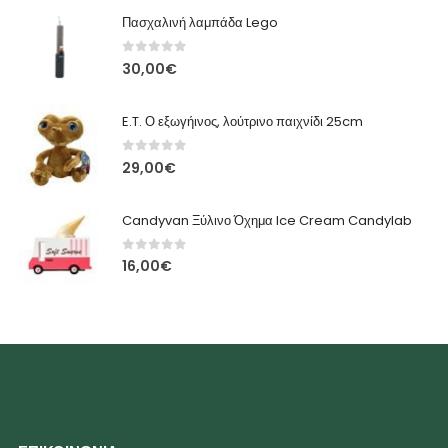
Πασχαλινή λαμπάδα Lego
0
out of 5
30,00
€
E.T. Ο εξωγήινος, λούτρινο παιχνίδι 25cm
0
out of 5
29,00
€
Candyvan Ξύλινο Όχημα Ice Cream Candylab
0
out of 5
16,00
€