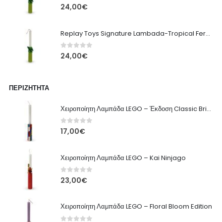
0
out of 5
24,00
€
Replay Toys Signature Lambada-Tropical Fern edition 2026
0
out of 5
24,00
€
ΠΕΡΙΖΉΤΗΤΑ
Χειροποίητη Λαμπάδα LEGO – Έκδοση Classic Brick
0
out of 5
17,00
€
Χειροποίητη Λαμπάδα LEGO – Kai Ninjago
0
out of 5
23,00
€
Χειροποίητη Λαμπάδα LEGO – Floral Bloom Edition