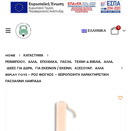
0
ΕΛΛΗΝΙΚΆ
HOME
ΚΑΤΆΣΤΗΜΑ
ΡΕΙΝΜΠΟΟΥ
,
ΆΛΛΑ
,
ΕΠΟΧΙΑΚΆ
,
ΠΆΣΧΑ
,
ΤΈΧΝΗ & ΒΙΒΛΊΑ
,
ΆΛΛΑ
,
ΙΔΈΕΣ ΓΙΑ ΔΏΡΑ
,
ΓΙΑ ΕΚΕΊΝΟΝ / ΕΚΕΊΝΗ
,
ΑΞΕΣΟΥΆΡ
,
ΆΛΛΑ
REPLAY TOYS – ΡΟΖ ΦΙΌΓΚΟΣ – ΧΕΙΡΟΠΟΊΗΤΗ ΧΑΡΑΚΤΗΡΙΣΤΙΚΉ
ΠΑΣΧΑΛΙΝΉ ΛΑΜΠΆΔΑ