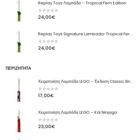
Replay Toys Λαμπάδα – Tropical Fern Edition
0
out of 5
24,00
€
Replay Toys Signature Lambada-Tropical Fern edition 2026
0
out of 5
24,00
€
ΠΕΡΙΖΉΤΗΤΑ
Χειροποίητη Λαμπάδα LEGO – Έκδοση Classic Brick
0
out of 5
17,00
€
Χειροποίητη Λαμπάδα LEGO – Kai Ninjago
0
out of 5
23,00
€