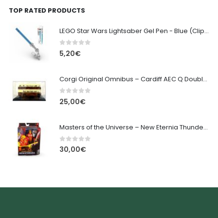
TOP RATED PRODUCTS
LEGO Star Wars Lightsaber Gel Pen - Blue (Clip & Keychain) 13cm
0
out of 5
5,20
€
Corgi Original Omnibus – Cardiff AEC Q Double Decker OM45707
0
out of 5
25,00
€
Masters of the Universe – New Eternia Thunder Punch He-Man
0
out of 5
30,00
€