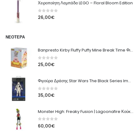
Χειροποίητη Λαμπάδα LEGO – Floral Bloom Edition
0
out of 5
26,00
€
ΝΕΌΤΕΡΑ
Banpresto Kirby Fluffy Puffy Mine Break Time Φιγούρα – Α' Έκδοση
0
out of 5
25,00
€
Φιγούρα Δράσης Star Wars The Black Series Imperial Remnant Stormtrooper #05
0
out of 5
35,00
€
Monster High: Freaky Fusion | Lagoonafire Κούκλα Mattel 2013 - 28εκ
0
out of 5
60,00
€