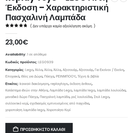
Έκδοση – Χαρακτηριστική
Πασχαλινή Λαμπάδα
( Δεν υπάρχει καμία αξιολόγηση ακόμη. )
0
out of 5
23,00
€
Availability:
1 σε απόθεμα
Κωδικός προϊόντος:
LEG0939
Κατηγορίες:
Lego
,
Άλλα
,
Άλλα
,
Άλλα
,
Αξεσουάρ
,
Αξεσουάρ
,
Για Εκείνον / Εκείνη
,
Εποχιακά
,
Ιδέες για Δώρα
,
Πάσχα
,
ΡΕΙΝΜΠΟΟΥ
,
Τέχνη & βιβλία
Ετικέτες:
kawaii διακόσμηση
,
replaytoys
,
έκδοση άνθους
,
Κατάστημα ιδεών στην Αθήνα
,
Λαμπάδα Lego
,
λαμπάδα lego
,
λαμπάδα λουλούδια
,
μοναδικό δώρο Πάσχα
,
Πασχαλινή λαμπάδα
,
ροζ λουλούδια
,
Στυλ Lego
,
συλλεκτικό κερί
,
σχεδιασμός εμπνευσμένος από παιχνίδια
,
χειροποίητη λαμπάδα lego
,
Χειροποίητο Κερί
ΠΡΟΣΘΉΚΗ ΣΤΟ ΚΑΛΆΘΙ