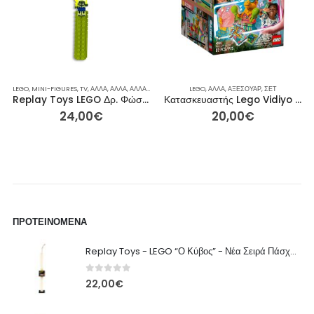
ΙΑΚΆ
ΙΑΚΌΣΜΗΣΗ ΠΑΙΔΙΚΟΎ ΔΩΜΑΤΊΟΥ
LEGO
,
ΙΔΈΕΣ ΓΙΑ ΔΏΡΑ
,
MINI-FIGURES
,
ΠΆΣΧΑ
,
TV
,
ΆΛΛΑ
,
ΡΕΙΝΜΠΟΟΥ
,
ΣΕΤ
,
ΆΛΛΑ
,
ΆΛΛΑ
,
ΣΥΛΛΕΚΤΙΚΈΣ ΦΙΓΟΎΡΕΣ
,
ΆΛΛΑ
,
ΑΞΕΣΟΥΆΡ
LEGO
,
,
ΑΞΕΣΟΥΆΡ
ΆΛΛΑ
,
ΤΈΧΝΗ & ΒΙΒΛΊΑ
,
ΑΞΕΣΟΥΆΡ
,
ΓΙΑ ΕΚΕΊΝΟΝ / ΕΚΕΊΝΗ
,
ΣΕΤ
Replay Toys LEGO Δρ. Φώσφορος Χαρακτηριστική Πασχαλινή Λαμπάδα
Κατασκευαστής Lego Vidiyo – Llama BeatBox (43105)
24,00
€
20,00
€
ΠΡΟΤΕΙΝΌΜΕΝΑ
Replay Toys - LEGO “Ο Κύβος” - Νέα Σειρά Πάσχα 2026 Λαμπάδα
0
out of 5
22,00
€