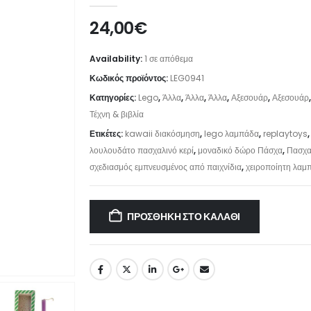
24,00
€
Availability:
1 σε απόθεμα
Κωδικός προϊόντος:
LEG0941
Κατηγορίες:
Lego
,
Άλλα
,
Άλλα
,
Άλλα
,
Αξεσουάρ
,
Αξεσουάρ
Τέχνη & βιβλία
Ετικέτες:
kawaii διακόσμηση
,
lego λαμπάδα
,
replaytoys
λουλουδάτο πασχαλινό κερί
,
μοναδικό δώρο Πάσχα
,
Πασχα
σχεδιασμός εμπνευσμένος από παιχνίδια
,
χειροποίητη λαμ
ΠΡΟΣΘΉΚΗ ΣΤΟ ΚΑΛΆΘΙ