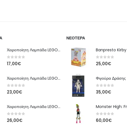
Α
ΝΕΌΤΕΡΑ
Χειροποίητη Λαμπάδα LEGO – Έκδοση Classic Brick
0
out of 5
0
out of 5
17,00
€
25,00
€
Χειροποίητη Λαμπάδα LEGO – Kai Ninjago
0
out of 5
0
out of 5
23,00
€
35,00
€
Χειροποίητη Λαμπάδα LEGO – Floral Bloom Edition
0
out of 5
0
out of 5
26,00
€
60,00
€