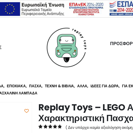
ΠΡΟΣΦΟΡ
Σ
ΛΑ
,
ΕΠΟΧΙΑΚΆ
,
ΠΆΣΧΑ
,
ΤΈΧΝΗ & ΒΙΒΛΊΑ
,
ΆΛΛΑ
,
ΙΔΈΕΣ ΓΙΑ ΔΏΡΑ
,
ΓΙΑ Ε
ΠΑΣΧΑΛΙΝΉ ΛΑΜΠΆΔΑ
Replay Toys – LEGO Α
Χαρακτηριστική Πασχ
( Δεν υπάρχει καμία αξιολόγηση ακόμη.
0
out of 5