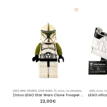
LEGO
,
MINI-FIGURES
,
STAR WARS
,
TV
,
ΆΛΛΑ
,
ΓΙΑ ΕΚΕΊΝΟΝ / ΕΚΕΊΝΗ
LEGO
,
ΙΔΈΕΣ ΓΙΑ
,
ΆΛΛΑ
,
ΓΙ
Σπάνιο LEGO Star Wars Clone Trooper Sergeant – Μίνι Φιγούρα sw0438
22,00
€