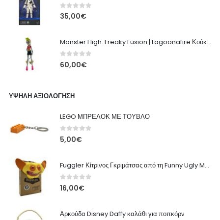
0
out of 5
35,00
€
Monster High: Freaky Fusion | Lagoonafire Κούκλα Mattel 2013 - 28εκ
0
out of 5
60,00
€
ΥΨΗΛΉ ΑΞΙΟΛΌΓΗΣΗ
LEGO ΜΠΡΕΛΟΚ ΜΕ ΤΟΥΒΛΟ
0
out of 5
5,00
€
Fuggler Κίτρινος Γκριμάτσας από τη Funny Ugly Monsters
0
out of 5
16,00
€
Αρκούδα Disney Daffy καλάθι για ποπκόρν