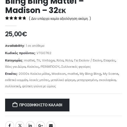
Bling Bling Mattel –
Madison – 32εκ
( Δεν υπάρχει καμία αξιολόγηση ακόμη. )
0
out of 5
25,00
€
Availability:
1 σε απόθεμα
Κωδικός προϊόντος:
VTG0762
Κατηγορίες:
mattel
,
TV
,
Vintage
,
Άλλα
,
Άλλα
,
Για Εκείνον / Εκείνη
,
Εταιρείες
,
Ιδέες για Δώρα
,
Κούκλες
,
ΡΕΙΝΜΠΟΟΥ
,
Συλλεκτικές φιγούρες
Ετικέτες:
2000s Κούκλα μόδας
,
Madison
,
mattel
,
My Bling Bling
,
My Scene
,
εκθετικό κομμάτι
,
λευκές μπότες
,
μεταλλικό φόρεμα
,
μεταχειρισμένο
,
σκουλαρίκια
,
συλλεκτική
,
ψεύτικη γούνα με ώμους
ΠΡΟΣΘΉΚΗ ΣΤΟ ΚΑΛΆΘΙ