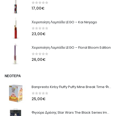
0
out of 5
17,00
€
Χειροποίητη Λαμπάδα LEGO – Kai Ninjago
0
out of 5
23,00
€
Χειροποίητη Λαμπάδα LEGO – Floral Bloom Edition
0
out of 5
26,00
€
ΝΕΌΤΕΡΑ
Banpresto Kirby Fluffy Puffy Mine Break Time Φιγούρα – Α' Έκδοση
0
out of 5
25,00
€
Φιγούρα Δράσης Star Wars The Black Series Imperial Remnant Stormtrooper #05