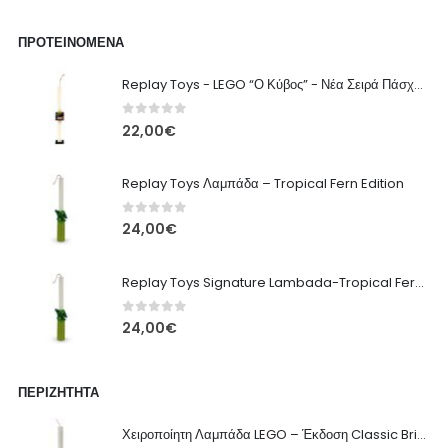
ΠΡΟΤΕΙΝΌΜΕΝΑ
Replay Toys - LEGO “Ο Κύβος” - Νέα Σειρά Πάσχα 2026 Λαμπάδα
0
out of 5
22,00
€
Replay Toys Λαμπάδα – Tropical Fern Edition
0
out of 5
24,00
€
Replay Toys Signature Lambada-Tropical Fern edition 2026
0
out of 5
24,00
€
ΠΕΡΙΖΉΤΗΤΑ
Χειροποίητη Λαμπάδα LEGO – Έκδοση Classic Brick