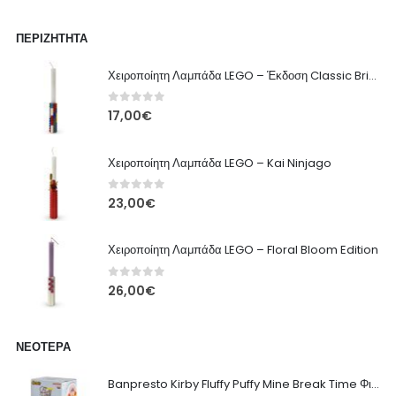
ΠΕΡΙΖΉΤΗΤΑ
Χειροποίητη Λαμπάδα LEGO – Έκδοση Classic Brick
0
out of 5
17,00
€
Χειροποίητη Λαμπάδα LEGO – Kai Ninjago
0
out of 5
23,00
€
Χειροποίητη Λαμπάδα LEGO – Floral Bloom Edition
0
out of 5
26,00
€
ΝΕΌΤΕΡΑ
Banpresto Kirby Fluffy Puffy Mine Break Time Φιγούρα – Α' Έκδοση