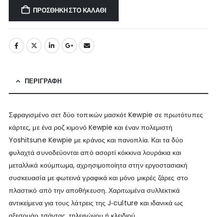
ΠΡΟΣΘΉΚΗ ΣΤΟ ΚΑΛΆΘΙ
ΠΕΡΙΓΡΑΦΉ
Σφραγισμένο σετ δύο τοπικών μασκότ Kewpie σε πρωτότυπες
κάρτες, με ένα ροζ κιμονό Kewpie και έναν πολεμιστή
Yoshitsune Kewpie με κράνος και πανοπλία. Και τα δύο
φυλαχτά συνοδεύονται από ασορτί κόκκινα λουράκια και
μεταλλικά κούμπωμα, αχρησιμοποίητα στην εργοστασιακή
συσκευασία με φωτεινά γραφικά και μόνο μικρές ζάρες στο
πλαστικό από την αποθήκευση. Χαριτωμένα συλλεκτικά
αντικείμενα για τους λάτρεις της J‑culture και ιδανικά ως
αξεσουάρ τσάντας, τηλεφώνου ή κλειδιού.