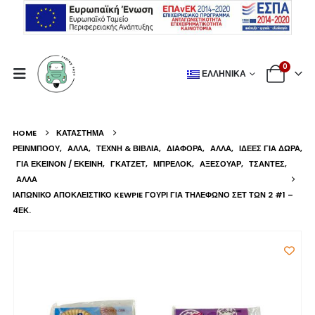
0
ΕΛΛΗΝΙΚΆ
HOME
ΚΑΤΆΣΤΗΜΑ
ΡΕΙΝΜΠΟΟΥ
,
ΆΛΛΑ
,
ΤΈΧΝΗ & ΒΙΒΛΊΑ
,
ΔΙΆΦΟΡΑ
,
ΆΛΛΑ
,
ΙΔΈΕΣ ΓΙΑ ΔΏΡΑ
,
ΓΙΑ ΕΚΕΊΝΟΝ / ΕΚΕΊΝΗ
,
ΓΚΆΤΖΕΤ
,
ΜΠΡΕΛΌΚ
,
ΑΞΕΣΟΥΆΡ
,
ΤΣΆΝΤΕΣ
,
ΆΛΛΑ
ΙΑΠΩΝΙΚΌ ΑΠΟΚΛΕΙΣΤΙΚΌ KEWPIE ΓΟΎΡΙ ΓΙΑ ΤΗΛΈΦΩΝΟ ΣΕΤ ΤΩΝ 2 #1 –
4ΕΚ.