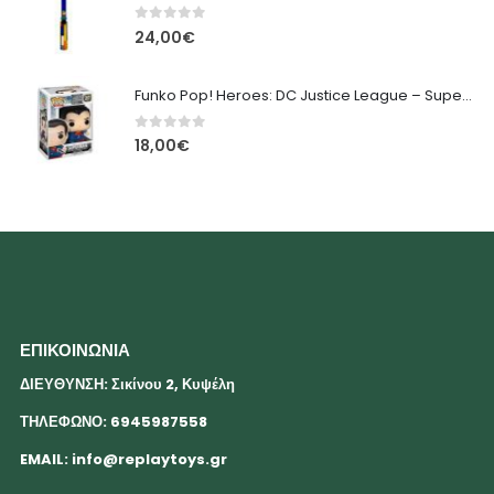
0
out of 5
24,00
€
Funko Pop! Heroes: DC Justice League – Superman #207 Φιγούρα
0
out of 5
18,00
€
ΕΠΙΚΟΙΝΩΝΙΑ
ΔΙΕΥΘΥΝΣΗ: Σικίνου 2, Κυψέλη
ΤΗΛΕΦΩΝΟ: 6945987558
EMAIL:
info@replaytoys.gr