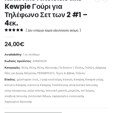
Kewpie Γούρι για
Τηλέφωνο Σετ των 2 #1 –
4εκ.
( Δεν υπάρχει καμία αξιολόγηση ακόμη. )
0
out of 5
24,00
€
Availability:
1 σε απόθεμα
Κωδικός προϊόντος:
ANM0626
Κατηγορίες:
Άλλα
,
Άλλα
,
Άλλα
,
Αξεσουάρ
,
Για Εκείνον / Εκείνη
,
Γκάτζετ
,
Διάφορα
,
Ιδέες για Δώρα
,
Μπρελόκ
,
ΡΕΙΝΜΠΟΟΥ
,
Τέχνη & βιβλία
,
Τσάντες
Ετικέτες:
gashapon στυλ
,
J‑pop κουλτούρα
,
kawaii
,
Kewpie
,
Kewpie γούρι
,
kimono Kewpie
,
samurai Kewpie
,
Yoshitsune
,
αποκλειστικό Ιαπωνίας
,
γούρι τηλεφώνου
,
γούρι τσάντας
,
Ιαπωνική μασκότ
,
μπρελόκ
,
σετ δώρου
,
σουβενίρ Ιαπωνία
,
συλλεκτικό δίδυμο
,
σφραγισμένη συσκευασία
,
Χαριτωμένα Αξεσουάρ