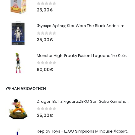
0
out of 5
25,00
€
Φιγούρα Δράσης Star Wars The Black Series Imperial Remnant Stormtrooper #05
0
out of 5
35,00
€
Monster High: Freaky Fusion | Lagoonafire Κούκλα Mattel 2013 - 28εκ
0
out of 5
60,00
€
ΥΨΗΛΉ ΑΞΙΟΛΌΓΗΣΗ
Dragon Ball Z FiguartsZERO Son Goku Kamehameha PVC Φιγούρα
0
out of 5
25,00
€
Replay Toys - LEGO Simpsons Milhouse Χαρακτηριστική Πασχαλινή Λαμπάδα