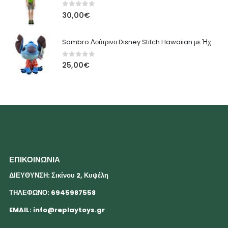
0
out of 5
30,00
€
Sambro Λούτρινο Disney Stitch Hawaiian με Ήχο 33 εκ.
0
out of 5
25,00
€
ΕΠΙΚΟΙΝΩΝΙΑ
ΔΙΕΥΘΥΝΣΗ: Σικίνου 2, Κυψέλη
ΤΗΛΕΦΩΝΟ: 6945987558
EMAIL:
info@replaytoys.gr