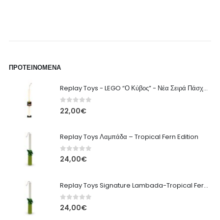
ΠΡΟΤΕΙΝΌΜΕΝΑ
Replay Toys - LEGO “Ο Κύβος” - Νέα Σειρά Πάσχα 2026 Λαμπάδα
0
out of 5
22,00
€
Replay Toys Λαμπάδα – Tropical Fern Edition
0
out of 5
24,00
€
Replay Toys Signature Lambada-Tropical Fern edition 2026
0
out of 5
24,00
€