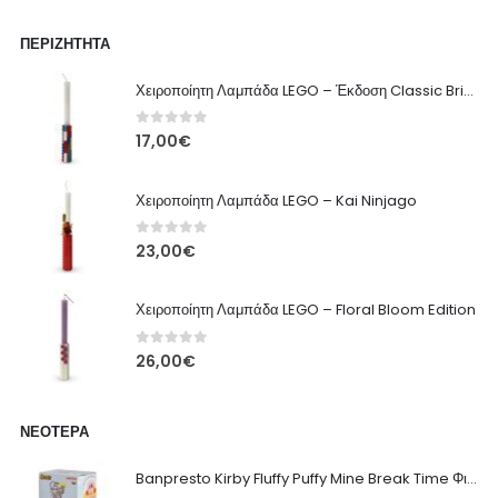
ΠΕΡΙΖΉΤΗΤΑ
Χειροποίητη Λαμπάδα LEGO – Έκδοση Classic Brick
0
out of 5
17,00
€
Χειροποίητη Λαμπάδα LEGO – Kai Ninjago
0
out of 5
23,00
€
Χειροποίητη Λαμπάδα LEGO – Floral Bloom Edition
0
out of 5
26,00
€
ΝΕΌΤΕΡΑ
Banpresto Kirby Fluffy Puffy Mine Break Time Φιγούρα – Α' Έκδοση