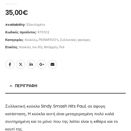
0
out of 5
35,00
€
Availability:
Εξαντλημένο
Κωδικός προϊόντος:
RT0102
Κατηγορίες:
Κούκλες
,
ΡΕΙΝΜΠΟΟΥ
,
Συλλεκτικές φιγούρες
Ετικέτες:
Κούκλες του 80
,
Μπάρμπι
,
Πολ
ΠΕΡΙΓΡΑΦΉ
Συλλεκτική κούκλα Sindy Smash Hits Paul, σε άψογη
κατάσταση, Η κούκλα αυτή είναι μεταχειρισμένη πολύ καλά
συντηρημένη και το μόνο που της λείπει είναι η κιθάρα και το
κουτί της.