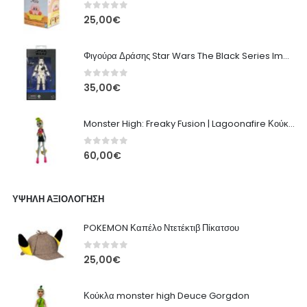
0
out of 5
25,00
€
Φιγούρα Δράσης Star Wars The Black Series Imperial Remnant Stormtrooper #05
0
out of 5
35,00
€
Monster High: Freaky Fusion | Lagoonafire Κούκλα Mattel 2013 - 28εκ
0
out of 5
60,00
€
ΥΨΗΛΉ ΑΞΙΟΛΌΓΗΣΗ
POKEMON Καπέλο Ντετέκτιβ Πίκατσου
0
out of 5
25,00
€
Κούκλα monster high Deuce Gorgdon