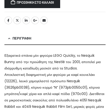
ΠΡΟΣΘΉΚΗ ΣΤΟ ΚΑΛΆΘΙ
ΠΕΡΙΓΡΑΦΉ
Εξαιρετικά σπάνια μίνι φιγούρα LEGO Quicky, το Nesquik
Bunny από την προώθηση της Nestlé του 2001, αποτελεί μια
ιδιόρρυθμη καταδίωξη μασκότ από τα Studios.
Αποκλειστική διαφημιστική μίνι φιγούρα με καφέ κουνελάκι
(12226), λευκό χαμογελαστό πρόσωπο Nesquik
(3626pb0038), κίτρινο κορμό “N” (973pb0050c01), κίτρινα
μπράτσα/καφέ χέρια και απλά καφέ πόδια (970c00). Διατίθεται
σε μικροσκοπικές σακούλες από πολυαιθυλένιο 4051 Nesquik
Rabbit και 4049 Nesquik Rabbit Film Set, μερικές φορές μέσα