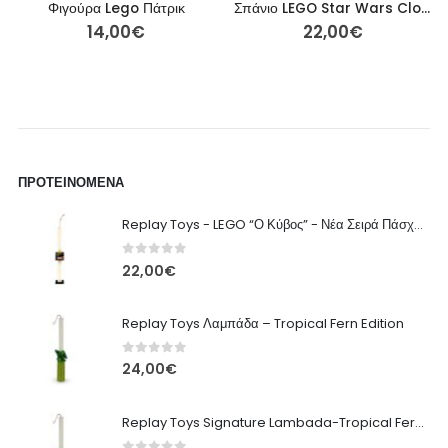
Σπάνιο LEGO Star Wars Clone Trooper Sergeant – Μίνι Φιγούρα sw0438
LEGO αθλητικό παπούτσι σούπερσταρ 10282
22,00
€
100,00
€
ΠΡΟΤΕΙΝΌΜΕΝΑ
Replay Toys - LEGO “Ο Κύβος” - Νέα Σειρά Πάσχα 2026 Λαμπάδα
0
out of 5
22,00
€
Replay Toys Λαμπάδα – Tropical Fern Edition
0
out of 5
24,00
€
Replay Toys Signature Lambada-Tropical Fern edition 2026