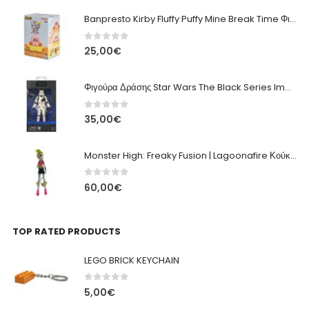
Banpresto Kirby Fluffy Puffy Mine Break Time Φιγούρα – Α' Έκδοση
0
out of 5
25,00
€
Φιγούρα Δράσης Star Wars The Black Series Imperial Remnant Stormtrooper #05
0
out of 5
35,00
€
Monster High: Freaky Fusion | Lagoonafire Κούκλα Mattel 2013 - 28εκ
0
out of 5
60,00
€
TOP RATED PRODUCTS
LEGO BRICK KEYCHAIN
0
out of 5
5,00
€