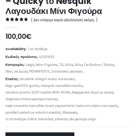
– Quicky το Nesquik
Λαγουδάκι Μίνι Φιγούρα
( Δεν υπάρχει καμία αξιολόγηση ακόμη. )
0
out of 5
100,00
€
Availability:
1 σε απόθεμα
Κωδικός προϊόντος:
LEG0923
Κατηγορίες:
Lego
,
Mini-Figures
,
TV
,
Άλλα
,
Άλλα
,
Για Εκείνον / Εκείνη
,
Ιδέες για Δώρα
,
ΡΕΙΝΜΠΟΟΥ
,
Συλλεκτικές φιγούρες
Ετικέτες:
bricklink allegro eckis συλλεκτικό
,
lego gen003 quicky nesquik λαγουδάκι κουνέλι
,
studios promo 2001 nestle 4051 4049
,
διαφημιστικό δώρο με αγορά
,
εξαιρετικά σπάνια φιγούρα στούντιο
,
καφέ κουκούλα λαγουδάκι λευκό χαμογελαστό πρόσωπο κίτρινο και κορμός
,
μοναδική μασκότ με καλούπι κεφαλής, ιδιόμορφη
,
το σπανιότερο ένθετο σοκολάτας γάλακτος μίνι φιγούρα Lego