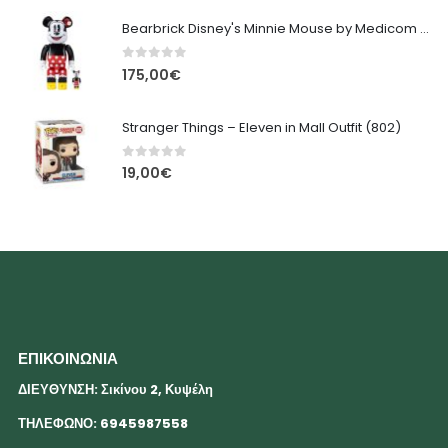
Bearbrick Disney's Minnie Mouse by Medicom Toys
0
out of 5
175,00
€
Stranger Things – Eleven in Mall Outfit (802)
0
out of 5
19,00
€
ΕΠΙΚΟΙΝΩΝΙΑ
ΔΙΕΥΘΥΝΣΗ: Σικίνου 2, Κυψέλη
ΤΗΛΕΦΩΝΟ: 6945987558