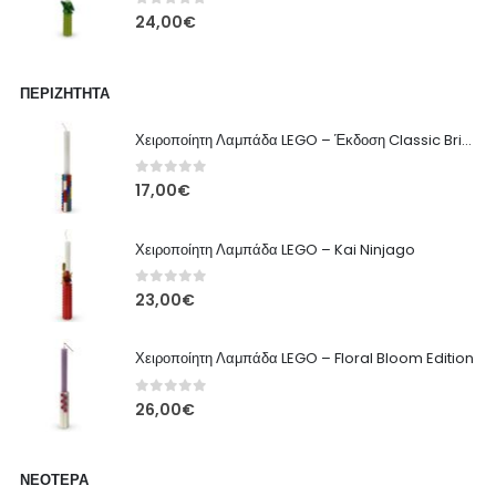
0
out of 5
24,00
€
ΠΕΡΙΖΉΤΗΤΑ
Χειροποίητη Λαμπάδα LEGO – Έκδοση Classic Brick
0
out of 5
17,00
€
Χειροποίητη Λαμπάδα LEGO – Kai Ninjago
0
out of 5
23,00
€
Χειροποίητη Λαμπάδα LEGO – Floral Bloom Edition
0
out of 5
26,00
€
ΝΕΌΤΕΡΑ