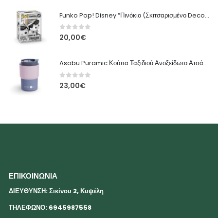
Funko Pop! Disney “Πινόκιο (Σκιτσαρισμένο Deco)” #1525 - 10εκ
0
out of 5
20,00
€
Asobu Puramic Κούπα Ταξιδιού Ανοξείδωτο Ατσάλι Κεραμική Επένδυση - 360ml
0
out of 5
23,00
€
ΕΠΙΚΟΙΝΩΝΙΑ
ΔΙΕΥΘΥΝΣΗ: Σικίνου 2, Κυψέλη
ΤΗΛΕΦΩΝΟ: 6945987558