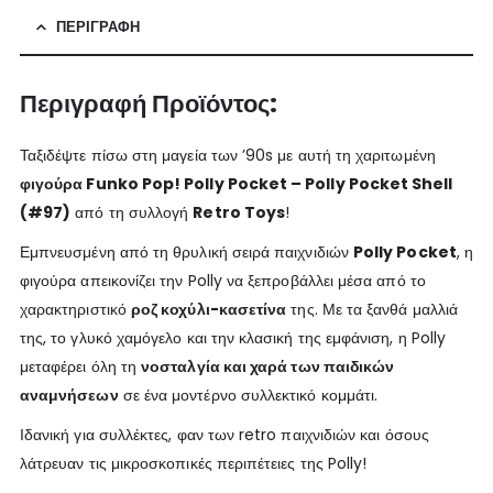
ΠΕΡΙΓΡΑΦΉ
Περιγραφή Προϊόντος:
Ταξιδέψτε πίσω στη μαγεία των ’90s με αυτή τη χαριτωμένη
φιγούρα Funko Pop! Polly Pocket – Polly Pocket Shell
(#97)
από τη συλλογή
Retro Toys
!
Εμπνευσμένη από τη θρυλική σειρά παιχνιδιών
Polly Pocket
, η
φιγούρα απεικονίζει την Polly να ξεπροβάλλει μέσα από το
χαρακτηριστικό
ροζ κοχύλι-κασετίνα
της. Με τα ξανθά μαλλιά
της, το γλυκό χαμόγελο και την κλασική της εμφάνιση, η Polly
μεταφέρει όλη τη
νοσταλγία και χαρά των παιδικών
αναμνήσεων
σε ένα μοντέρνο συλλεκτικό κομμάτι.
Ιδανική για συλλέκτες, φαν των retro παιχνιδιών και όσους
λάτρευαν τις μικροσκοπικές περιπέτειες της Polly!