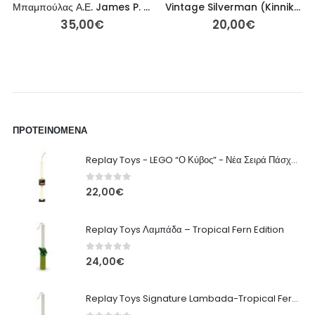
Μπαμπούλας Α.Ε. James P. “Σάλι” Σάλιβαν Μεταχειρισμένο Λούτρινο – 31εκ
Vintage Silverman (Kinnikuman Series) – Medicom Toy UDF – 14εκ
35,00
€
20,00
€
ΠΡΟΤΕΙΝΌΜΕΝΑ
Replay Toys - LEGO “Ο Κύβος” - Νέα Σειρά Πάσχα 2026 Λαμπάδα
0
out of 5
22,00
€
Replay Toys Λαμπάδα – Tropical Fern Edition
0
out of 5
24,00
€
Replay Toys Signature Lambada-Tropical Fern edition 2026