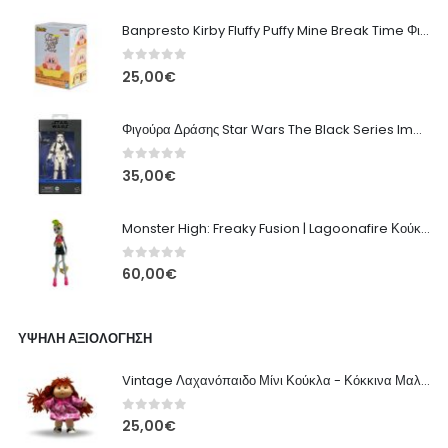
Banpresto Kirby Fluffy Puffy Mine Break Time Φιγούρα – Α' Έκδοση
0
out of 5
25,00
€
Φιγούρα Δράσης Star Wars The Black Series Imperial Remnant Stormtrooper #05
0
out of 5
35,00
€
Monster High: Freaky Fusion | Lagoonafire Κούκλα Mattel 2013 - 28εκ
0
out of 5
60,00
€
ΥΨΗΛΉ ΑΞΙΟΛΌΓΗΣΗ
Vintage Λαχανόπαιδο Μίνι Κούκλα - Κόκκινα Μαλλιά Νήμα, Ροζ Φόρεμα
0
out of 5
25,00
€