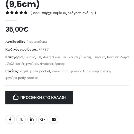
(9,5cm)
( Δεν υπάρχει καμία αξιολόγηση ακόμη. )
0
out of 5
35,00
€
Availability:
1 σε απόθεμα
Κωδικός προϊόντος:
FKP97
Κατηγορίες:
Funko
,
TV
,
Άλλα
,
Άλλα
,
Για Εκείνον / Εκείνη
,
Εταιρείες
,
Ιδέες για Δώρα
,
Συλλεκτικές φιγούρες
,
Φιγούρες δράσης
Ετικέτες:
κοχύλι polly pocket
,
φανκο ποπ
,
φιγούρα funko κοριτσίστικη
,
φιγούρα polly pocket
ΠΡΟΣΘΉΚΗ ΣΤΟ ΚΑΛΆΘΙ