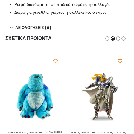
Ρετρό διακόσμηση σε παιδικά δωμάτια ή συλλογές
Δώρο για γενέθλια, γιορτές ή συλλεκτικές στιγμές
ΑΞΙΟΛΟΓΉΣΕΙΣ (0)
ΣΧΕΤΙΚΆ ΠΡΟΪΌΝΤΑ
Σ
Σ ΓΙΑ ΔΏΡΑ
ΆΛΛΑ
DISNEY
,
ΓΙΑ ΕΚΕΊΝΟΝ / ΕΚΕΊΝΗ
,
,
ΡΕΙΝΜΠΟΟΥ
HASBRO
,
PLAYMOBIL
,
ΣΥΛΛΕΚΤΙΚΈΣ ΦΙΓΟΎΡΕΣ
,
ΙΔΈΕΣ ΓΙΑ ΔΏΡΑ
,
TV
,
ΓΙΑ ΕΚΕΊΝΟΝ / ΕΚΕΊΝΗ
,
ΡΕΙΝΜΠΟΟΥ
,
ΦΙΓΟΎΡΕΣ ΔΡΆΣΗΣ
ANIME
,
ΣΥΛΛΕΚΤΙΚΈΣ ΦΙΓΟΎΡΕΣ
,
,
ΕΤΑΙΡΕΊΕΣ
PLAYMOBIL
,
,
ΙΔΈΕΣ ΓΙΑ ΔΏΡΑ
TV
,
VINTAGE
,
,
ΦΙΓΟΎΡΕΣ ΔΡΆ
VINTAGE
,
ΛΟΎΤΡΙΝΑ
,
ΆΛΛΑ
,