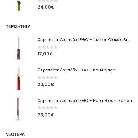
0
out of 5
24,00
€
ΠΕΡΙΖΉΤΗΤΑ
Χειροποίητη Λαμπάδα LEGO – Έκδοση Classic Brick
0
out of 5
17,00
€
Χειροποίητη Λαμπάδα LEGO – Kai Ninjago
0
out of 5
23,00
€
Χειροποίητη Λαμπάδα LEGO – Floral Bloom Edition
0
out of 5
26,00
€
ΝΕΌΤΕΡΑ