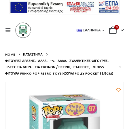
0
ΕΛΛΗΝΙΚΆ
HOME
ΚΑΤΆΣΤΗΜΑ
ΦΙΓΟΎΡΕΣ ΔΡΆΣΗΣ
,
ΆΛΛΑ
,
TV
,
ΆΛΛΑ
,
ΣΥΛΛΕΚΤΙΚΈΣ ΦΙΓΟΎΡΕΣ
,
ΙΔΈΕΣ ΓΙΑ ΔΏΡΑ
,
ΓΙΑ ΕΚΕΊΝΟΝ / ΕΚΕΊΝΗ
,
ΕΤΑΙΡΕΊΕΣ
,
FUNKO
ΦΙΓΟΎΡΑ FUNKO POP!RETRO TOYS:ΚΟΧΎΛΙ POLLY POCKET (9,5CM)