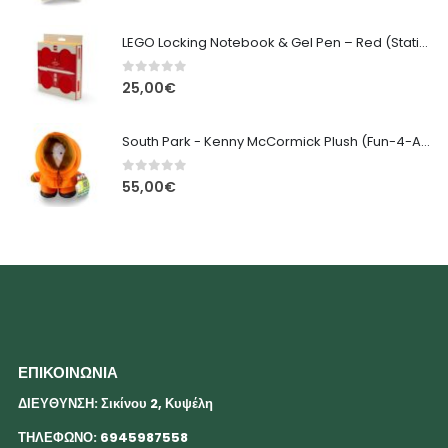
LEGO Locking Notebook & Gel Pen – Red (Stationery Set)
0
out of 5
25,00
€
South Park - Kenny McCormick Plush (Fun-4-All/Trebellos) 24cm
0
out of 5
55,00
€
ΕΠΙΚΟΙΝΩΝΙΑ
ΔΙΕΥΘΥΝΣΗ: Σικίνου 2, Κυψέλη
ΤΗΛΕΦΩΝΟ: 6945987558