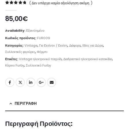
( Δεν υπάρχει καμία αξιολόγηση ακόμη. )
0
out of 5
85,00
€
Availability:
Εξαντλημένο
Κωδικός προϊόντος:
FUR009
Κατηγορίες:
Vintage
,
Για Εκείνον / Εκείνη
,
Διάφορα
,
Ιδέες για Δώρα
,
Συλλεκτικές φιγούρες
,
Φέρμπι
Ετικέτες:
Vintage ηλεκτρονικό παιχνίδι
,
Διαδραστικό ηλεκτρονικό κατοικίδιο
,
Κίτρινο Furby
,
Συλλεκτικό Furby
ΠΕΡΙΓΡΑΦΉ
Περιγραφή Προϊόντος: