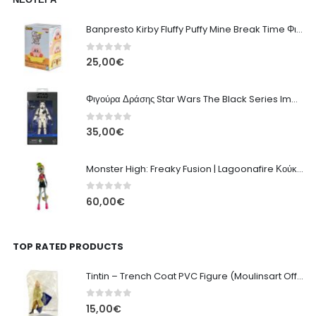
Banpresto Kirby Fluffy Puffy Mine Break Time Φιγούρα – Α' Έκδοση
0
out of 5
25,00
€
Φιγούρα Δράσης Star Wars The Black Series Imperial Remnant Stormtrooper #05
0
out of 5
35,00
€
Monster High: Freaky Fusion | Lagoonafire Κούκλα Mattel 2013 - 28εκ
0
out of 5
60,00
€
TOP RATED PRODUCTS
Tintin – Trench Coat PVC Figure (Moulinsart Official) – 8,5cm
0
out of 5
15,00
€