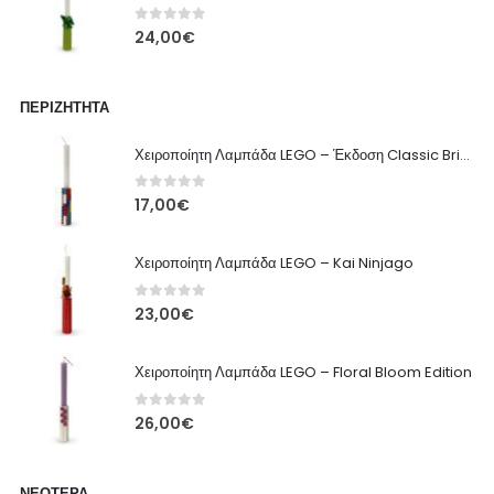
0
out of 5
24,00
€
ΠΕΡΙΖΉΤΗΤΑ
Χειροποίητη Λαμπάδα LEGO – Έκδοση Classic Brick
0
out of 5
17,00
€
Χειροποίητη Λαμπάδα LEGO – Kai Ninjago
0
out of 5
23,00
€
Χειροποίητη Λαμπάδα LEGO – Floral Bloom Edition
0
out of 5
26,00
€
ΝΕΌΤΕΡΑ