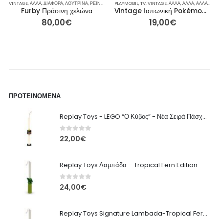
ΟΟΥ
ΥΛΛΕΚΤΙΚΈΣ ΦΙΓΟΎΡΕΣ
PLAYMOBIL
,
ΦΈΡΜΠΙ
,
TV
,
,
VINTAGE
ΦΙΓΟΎΡΕΣ ΔΡΆΣΗΣ
,
ΆΛΛΑ
,
ΆΛΛΑ
,
ΧΡΙΣΤΟΎΓΕΝΝΑ
,
ΆΛΛΑ
,
ΆΛΛΑ
VINTAGE
,
ΆΛΛΑ
,
ΑΞΕΣΟΥΆΡ
,
ΚΟΎΚΛΕΣ
,
,
ΓΙΑ ΕΚΕΊΝΟΝ / ΕΚΕΊΝΗ
ΡΕΙΝΜΠΟΟΥ
,
ΣΥΛΛΕΚΤΙΚΈΣ ΦΙΓΟΎΡΕΣ
,
Ι
Vintage Ιαπωνική Pokémon Squirtle Φιγούρα Μπρελόκ (τέλη 1990s)
Σπάνια Κούκλα Χάϊντι “Μιικρούλα των Βουνών” από την El Greco
19,00
€
190,00
€
ΠΡΟΤΕΙΝΌΜΕΝΑ
Replay Toys - LEGO “Ο Κύβος” - Νέα Σειρά Πάσχα 2026 Λαμπάδα
0
out of 5
22,00
€
Replay Toys Λαμπάδα – Tropical Fern Edition
0
out of 5
24,00
€
Replay Toys Signature Lambada-Tropical Fern edition 2026