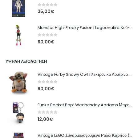
0
out of 5
35,00
€
Monster High: Freaky Fusion | Lagoonafire Κούκλα Mattel 2013 - 28εκ
0
out of 5
60,00
€
ΥΨΗΛΉ ΑΞΙΟΛΌΓΗΣΗ
Vintage Furby Snowy Owl Ηλεκτρονικό Λούτρινο Παιχνίδι - Μεταχειρισμένο - 15cm
0
out of 5
80,00
€
Funko Pocket Pop! Wednesday Addams Μπρελόκ - Αποκλειστικό - 4cm
0
out of 5
12,00
€
Vintage LEGO Συναρμολογούμενο Ρολόι Καρπού (Blue Space Έκδοση)