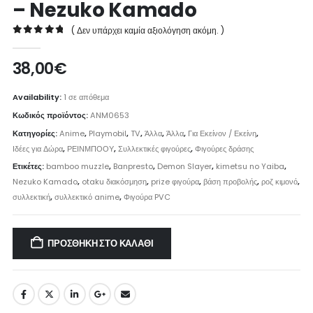
– Nezuko Kamado
( Δεν υπάρχει καμία αξιολόγηση ακόμη. )
0
out of 5
38,00
€
Availability:
1 σε απόθεμα
Κωδικός προϊόντος:
ANM0653
Κατηγορίες:
Anime
,
Playmobil
,
TV
,
Άλλα
,
Άλλα
,
Για Εκείνον / Εκείνη
,
Ιδέες για Δώρα
,
ΡΕΙΝΜΠΟΟΥ
,
Συλλεκτικές φιγούρες
,
Φιγούρες δράσης
Ετικέτες:
bamboo muzzle
,
Banpresto
,
Demon Slayer
,
kimetsu no Yaiba
,
Nezuko Kamado
,
otaku διακόσμηση
,
prize φιγούρα
,
βάση προβολής
,
ροζ κιμονό
,
συλλεκτική
,
συλλεκτικό anime
,
Φιγούρα PVC
ΠΡΟΣΘΉΚΗ ΣΤΟ ΚΑΛΆΘΙ