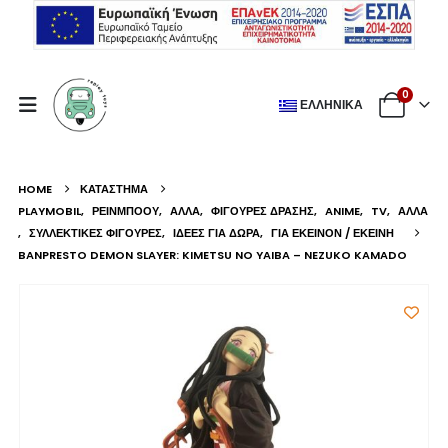
0
ΕΛΛΗΝΙΚΆ
HOME
ΚΑΤΆΣΤΗΜΑ
PLAYMOBIL
,
ΡΕΙΝΜΠΟΟΥ
,
ΆΛΛΑ
,
ΦΙΓΟΎΡΕΣ ΔΡΆΣΗΣ
,
ANIME
,
TV
,
ΆΛΛΑ
,
ΣΥΛΛΕΚΤΙΚΈΣ ΦΙΓΟΎΡΕΣ
,
ΙΔΈΕΣ ΓΙΑ ΔΏΡΑ
,
ΓΙΑ ΕΚΕΊΝΟΝ / ΕΚΕΊΝΗ
BANPRESTO DEMON SLAYER: KIMETSU NO YAIBA – NEZUKO KAMADO