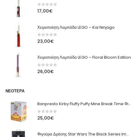
0
out of 5
17,00
€
Χειροποίητη Λαμπάδα LEGO – Kai Ninjago
0
out of 5
23,00
€
Χειροποίητη Λαμπάδα LEGO – Floral Bloom Edition
0
out of 5
26,00
€
ΝΕΌΤΕΡΑ
Banpresto Kirby Fluffy Puffy Mine Break Time Φιγούρα – Α' Έκδοση
0
out of 5
25,00
€
Φιγούρα Δράσης Star Wars The Black Series Imperial Remnant Stormtrooper #05