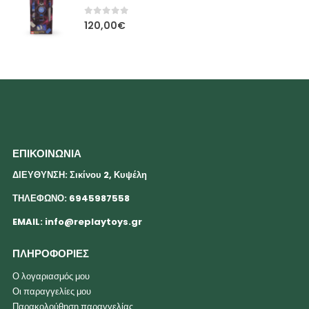
0
out of 5
120,00
€
ΕΠΙΚΟΙΝΩΝΙΑ
ΔΙΕΥΘΥΝΣΗ: Σικίνου 2, Κυψέλη
ΤΗΛΕΦΩΝΟ: 6945987558
EMAIL:
info@replaytoys.gr
ΠΛΗΡΟΦΟΡΙΕΣ
Ο λογαριασμός μου
Οι παραγγελίες μου
Παρακολούθηση παραγγελίας