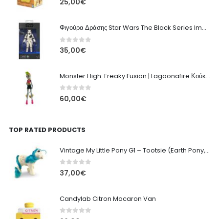
25,00
€
Φιγούρα Δράσης Star Wars The Black Series Imperial Remnant Stormtrooper #05
0
out of 5
35,00
€
Monster High: Freaky Fusion | Lagoonafire Κούκλα Mattel 2013 - 28εκ
0
out of 5
60,00
€
TOP RATED PRODUCTS
Vintage My Little Pony G1 – Tootsie (Earth Pony, 1984) - 10cm
0
out of 5
37,00
€
Candylab Citron Macaron Van
0
out of 5