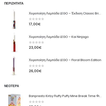
ΠΕΡΙΖΉΤΗΤΑ
Χειροποίητη Λαμπάδα LEGO – Έκδοση Classic Brick
0
out of 5
17,00
€
Χειροποίητη Λαμπάδα LEGO – Kai Ninjago
0
out of 5
23,00
€
Χειροποίητη Λαμπάδα LEGO – Floral Bloom Edition
0
out of 5
26,00
€
ΝΕΌΤΕΡΑ
Banpresto Kirby Fluffy Puffy Mine Break Time Φιγούρα – Α' Έκδοση
0
out of 5