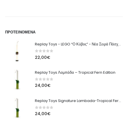
ΠΡΟΤΕΙΝΌΜΕΝΑ
Replay Toys - LEGO “Ο Κύβος” - Νέα Σειρά Πάσχα 2026 Λαμπάδα
0
out of 5
22,00
€
Replay Toys Λαμπάδα – Tropical Fern Edition
0
out of 5
24,00
€
Replay Toys Signature Lambada-Tropical Fern edition 2026
0
out of 5
24,00
€