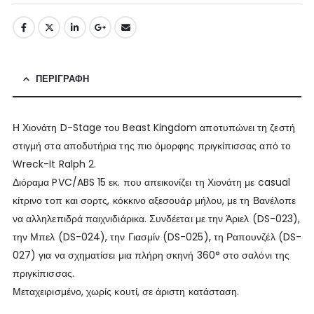
ΠΕΡΙΓΡΑΦΉ
Η Χιονάτη D-Stage του Beast Kingdom αποτυπώνει τη ζεστή
στιγμή στα αποδυτήρια της πιο όμορφης πριγκίπισσας από το
Wreck-It Ralph 2.
Διόραμα PVC/ABS 15 εκ. που απεικονίζει τη Χιονάτη με casual
κίτρινο τοπ και σορτς, κόκκινο αξεσουάρ μήλου, με τη Βανέλοπε
να αλληλεπιδρά παιχνιδιάρικα. Συνδέεται με την Άριελ (DS-023),
την Μπελ (DS-024), την Γιασμίν (DS-025), τη Ραπουνζέλ (DS-
027) για να σχηματίσει μια πλήρη σκηνή 360° στο σαλόνι της
πριγκίπισσας.
Μεταχειρισμένο, χωρίς κουτί, σε άριστη κατάσταση.