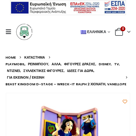
0
ΕΛΛΗΝΙΚΆ
HOME
ΚΑΤΆΣΤΗΜΑ
PLAYMOBIL
,
ΡΕΙΝΜΠΟΟΥ
,
ΆΛΛΑ
,
ΦΙΓΟΎΡΕΣ ΔΡΆΣΗΣ
,
DISNEY
,
TV
,
ΝΤΙΖΝΕΙ
,
ΣΥΛΛΕΚΤΙΚΈΣ ΦΙΓΟΎΡΕΣ
,
ΙΔΈΕΣ ΓΙΑ ΔΏΡΑ
,
ΓΙΑ ΕΚΕΊΝΟΝ / ΕΚΕΊΝΗ
BEAST KINGDOM D-STAGE – WRECK-IT RALPH 2 ΧΙΟΝΆΤΗ, VANELLOPE