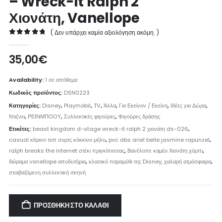
– Wreck-It Ralph 2
Χιονάτη, Vanellope
( Δεν υπάρχει καμία αξιολόγηση ακόμη. )
0
out of 5
35,00
€
Availability:
1 σε απόθεμα
Κωδικός προϊόντος:
DSN0223
Κατηγορίες:
Disney
,
Playmobil
,
TV
,
Άλλα
,
Για Εκείνον / Εκείνη
,
Ιδέες για Δώρα
,
Ντιζνει
,
ΡΕΙΝΜΠΟΟΥ
,
Συλλεκτικές φιγούρες
,
Φιγούρες δράσης
Ετικέτες:
beast kingdom d-stage wreck-it ralph 2 χιονάτη ds-026
,
casual κίτρινο τοπ σορτς κόκκινο μήλο
,
pvc abs ariel belle jasmine rapunzel
,
ralph breaks the internet στέκι πριγκίπισσας
,
Βανέλοπε καμέο Χιονάτη χόμπι
,
διόραμα vanellope αποδυτήρια
,
κλασικό παραμύθι της Disney, χαλαρή ατμόσφαιρα
,
στοιβαζόμενη συλλεκτική σκηνή
ΠΡΟΣΘΉΚΗ ΣΤΟ ΚΑΛΆΘΙ