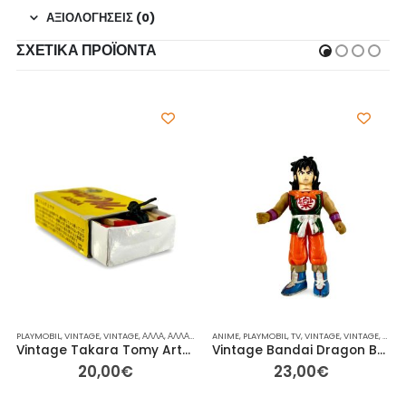
ΑΞΙΟΛΟΓΉΣΕΙΣ (0)
ΣΧΕΤΙΚΆ ΠΡΟΪΌΝΤΑ
PLAYMOBIL
,
VINTAGE
,
ΕΤΑΙΡΕΊΕΣ
,
VINTAGE
,
ΙΔΈΕΣ ΓΙΑ ΔΏΡΑ
,
ΆΛΛΑ
,
ΆΛΛΑ
,
,
ΠΌΝΥ
ΓΙΑ ΕΚΕΊΝΟΝ / ΕΚΕΊΝΗ
ANIME
,
ΠΌΝΥ
,
PLAYMOBIL
,
ΡΕΙΝΜΠΟΟΥ
,
,
ΙΔΈΕΣ ΓΙΑ ΔΏΡΑ
TV
,
,
ΣΥΛΛΕΚΤΙΚΈΣ ΦΙΓΟΎΡΕΣ
VINTAGE
,
VINTAGE
,
ΡΕΙΝΜΠΟΟ
,
ΆΛΛΑ
Vintage Takara Tomy Arts Panda’s Hole – Ελεύθερος Σκοπευτής Σπίρτο – 6,5εκ
Vintage Bandai Dragon Ball Yamcha Φιγούρα «Κουνώντας Σπαθί»
20,00
€
23,00
€