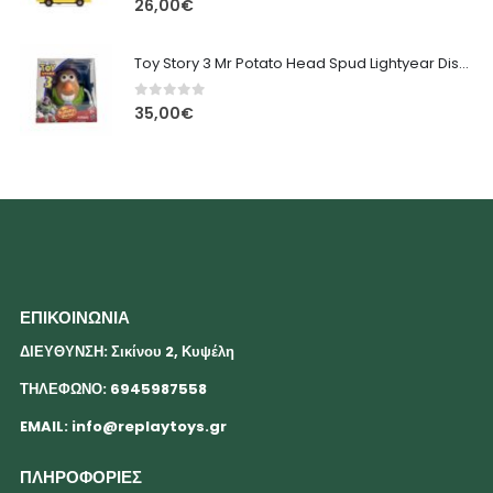
26,00
€
Toy Story 3 Mr Potato Head Spud Lightyear Disney
0
out of 5
35,00
€
ΕΠΙΚΟΙΝΩΝΙΑ
ΔΙΕΥΘΥΝΣΗ: Σικίνου 2, Κυψέλη
ΤΗΛΕΦΩΝΟ: 6945987558
EMAIL:
info@replaytoys.gr
ΠΛΗΡΟΦΟΡΙΕΣ