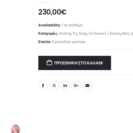
230,00
€
Availability:
1 σε απόθεμα
Κατηγορίες:
Anime
,
TV
,
Άλλα
,
Για Εκείνον / Εκείνη
,
Ιδέες 
Ετικέτα:
Γιαπωνέζικη φιγούρα
ΠΡΟΣΘΉΚΗ ΣΤΟ ΚΑΛΆΘΙ