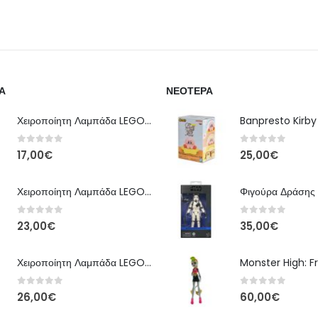
Α
ΝΕΌΤΕΡΑ
Χειροποίητη Λαμπάδα LEGO – Έκδοση Classic Brick
0
out of 5
0
out of 5
17,00
€
25,00
€
Χειροποίητη Λαμπάδα LEGO – Kai Ninjago
0
out of 5
0
out of 5
23,00
€
35,00
€
Χειροποίητη Λαμπάδα LEGO – Floral Bloom Edition
0
out of 5
0
out of 5
26,00
€
60,00
€