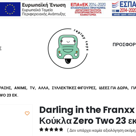
ΠΡΟΣΦΟΡ
Σ
ΡΆΣΗΣ
,
ANIME
,
TV
,
ΆΛΛΑ
,
ΣΥΛΛΕΚΤΙΚΈΣ ΦΙΓΟΎΡΕΣ
,
ΙΔΈΕΣ ΓΙΑ ΔΏΡΑ
,
ΓΙ
WO 23 ΕΚ.
Darling in the Fra
Κούκλα Zero Two 23 εκ
( Δεν υπάρχει καμία αξιολόγηση ακόμη.
0
out of 5