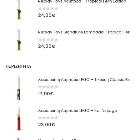
Replay Toys Λαμπάδα – Tropical Fern Edition
0
out of 5
24,00
€
Replay Toys Signature Lambada-Tropical Fern edition 2026
0
out of 5
24,00
€
ΠΕΡΙΖΉΤΗΤΑ
Χειροποίητη Λαμπάδα LEGO – Έκδοση Classic Brick
0
out of 5
17,00
€
Χειροποίητη Λαμπάδα LEGO – Kai Ninjago
0
out of 5
23,00
€