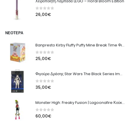
Χειροποίητη Λαμπάδα LEGO – Floral Bloom Edition
0
out of 5
26,00
€
ΝΕΌΤΕΡΑ
Banpresto Kirby Fluffy Puffy Mine Break Time Φιγούρα – Α' Έκδοση
0
out of 5
25,00
€
Φιγούρα Δράσης Star Wars The Black Series Imperial Remnant Stormtrooper #05
0
out of 5
35,00
€
Monster High: Freaky Fusion | Lagoonafire Κούκλα Mattel 2013 - 28εκ
0
out of 5
60,00
€