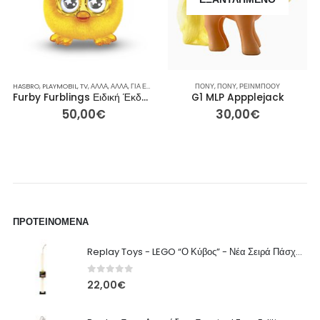
HASBRO
,
PLAYMOBIL
,
TV
,
ΆΛΛΑ
,
ΆΛΛΑ
,
ΓΙΑ ΕΚΕΊΝΟΝ / ΕΚΕΊΝΗ
ΠΌΝΥ
,
ΕΤΑΙΡΕΊΕΣ
,
ΠΌΝΥ
,
ΡΕΙΝΜΠΟΟΥ
,
ΙΔΈΕΣ ΓΙΑ ΔΏΡΑ
,
ΛΟΎΤΡΙ
Furby Furblings Ειδική Έκδοση Χρυσό (Μοντέλο A6298, 2013-2014)
G1 MLP Appplejack
50,00
€
30,00
€
ΠΡΟΤΕΙΝΌΜΕΝΑ
Replay Toys - LEGO “Ο Κύβος” - Νέα Σειρά Πάσχα 2026 Λαμπάδα
0
out of 5
22,00
€