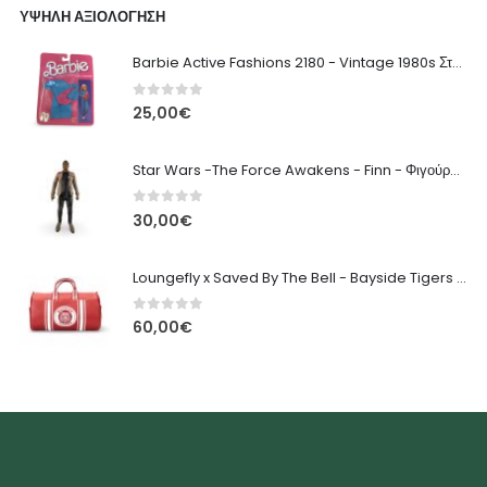
ΥΨΗΛΉ ΑΞΙΟΛΌΓΗΣΗ
Barbie Active Fashions 2180 - Vintage 1980s Στολή Γυμναστικής
0
out of 5
25,00
€
Star Wars -The Force Awakens - Finn - Φιγούρα Δράσης - 45εκ
0
out of 5
30,00
€
Loungefly x Saved By The Bell - Bayside Tigers Τσάντα - 32εκ
0
out of 5
60,00
€