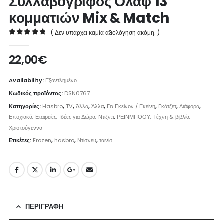
Συλλαβόγριφος Όλαφ 13
κομματιών Mix & Match
( Δεν υπάρχει καμία αξιολόγηση ακόμη. )
0
out of 5
22,00
€
Availability:
Εξαντλημένο
Κωδικός προϊόντος:
DSN0767
Κατηγορίες:
Hasbro
,
TV
,
Άλλα
,
Άλλα
,
Για Εκείνον / Εκείνη
,
Γκάτζετ
,
Διάφορα
,
Εποχιακά
,
Εταιρείες
,
Ιδέες για Δώρα
,
Ντιζνει
,
ΡΕΙΝΜΠΟΟΥ
,
Τέχνη & βιβλία
,
Χριστούγεννα
Ετικέτες:
Frozen
,
hasbro
,
Ντίσνευ
,
ταινία
ΠΕΡΙΓΡΑΦΉ