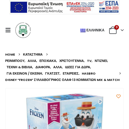
0
ΕΛΛΗΝΙΚΆ
HOME
ΚΑΤΆΣΤΗΜΑ
ΡΕΙΝΜΠΟΟΥ
,
ΆΛΛΑ
,
ΕΠΟΧΙΑΚΆ
,
ΧΡΙΣΤΟΎΓΕΝΝΑ
,
TV
,
ΝΤΙΖΝΕΙ
,
ΤΈΧΝΗ & ΒΙΒΛΊΑ
,
ΔΙΆΦΟΡΑ
,
ΆΛΛΑ
,
ΙΔΈΕΣ ΓΙΑ ΔΏΡΑ
,
ΓΙΑ ΕΚΕΊΝΟΝ / ΕΚΕΊΝΗ
,
ΓΚΆΤΖΕΤ
,
ΕΤΑΙΡΕΊΕΣ
,
HASBRO
DISNEY “FROZEN” ΣΥΛΛΑΒΌΓΡΙΦΟΣ ΌΛΑΦ 13 ΚΟΜΜΑΤΙΏΝ MIX & MATCH