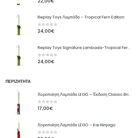
22,00
€
Replay Toys Λαμπάδα – Tropical Fern Edition
0
out of 5
24,00
€
Replay Toys Signature Lambada-Tropical Fern edition 2026
0
out of 5
24,00
€
ΠΕΡΙΖΉΤΗΤΑ
Χειροποίητη Λαμπάδα LEGO – Έκδοση Classic Brick
0
out of 5
17,00
€
Χειροποίητη Λαμπάδα LEGO – Kai Ninjago
0
out of 5