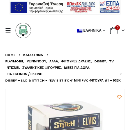
0
ΕΛΛΗΝΙΚΆ
HOME
ΚΑΤΆΣΤΗΜΑ
PLAYMOBIL
,
ΡΕΙΝΜΠΟΟΥ
,
ΆΛΛΑ
,
ΦΙΓΟΎΡΕΣ ΔΡΆΣΗΣ
,
DISNEY
,
TV
,
ΝΤΙΖΝΕΙ
,
ΣΥΛΛΕΚΤΙΚΈΣ ΦΙΓΟΎΡΕΣ
,
ΙΔΈΕΣ ΓΙΑ ΔΏΡΑ
,
ΓΙΑ ΕΚΕΊΝΟΝ / ΕΚΕΊΝΗ
DISNEY – LILO & STITCH – “ELVIS STITCH” ΜΊΝΙ PVC ΦΙΓΟΎΡΑ #1 – 10ΕΚ