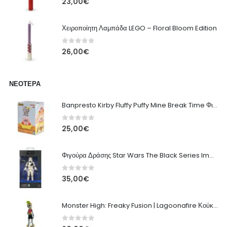
23,00
€
Χειροποίητη Λαμπάδα LEGO – Floral Bloom Edition
0
out of 5
26,00
€
ΝΕΌΤΕΡΑ
Banpresto Kirby Fluffy Puffy Mine Break Time Φιγούρα – Α' Έκδοση
0
out of 5
25,00
€
Φιγούρα Δράσης Star Wars The Black Series Imperial Remnant Stormtrooper #05
0
out of 5
35,00
€
Monster High: Freaky Fusion | Lagoonafire Κούκλα Mattel 2013 - 28εκ
0
out of 5