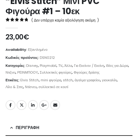
“Elvis Stitch” Μίνι PVC
Φιγούρα #1 – 10εκ
( Δεν υπάρχει καμία αξιολόγηση ακόμη. )
0
out of 5
23,00
€
Availability:
Εξαντλημένο
Κωδικός προϊόντος:
DSN0212
Κατηγορίες:
Disney
,
Playmobil
,
TV
,
Άλλα
,
Για Εκείνον / Εκείνη
,
Ιδέες για Δώρα
,
Ντιζνει
,
ΡΕΙΝΜΠΟΟΥ
,
Συλλεκτικές φιγούρες
,
Φιγούρες δράσης
Ετικέτες:
Elvis Stitch
,
mini φιγούρα
,
stitch
,
άγαλμα γραφείου
,
γιουκαλίλι
,
Λίλο & Στιτς
,
Ντίσνευ
,
συλλεκτικό σε κουτί
ΠΕΡΙΓΡΑΦΉ