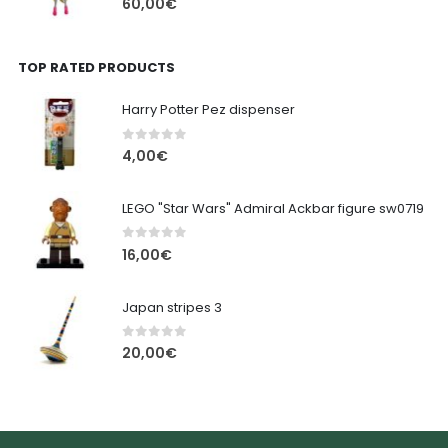
60,00
€
TOP RATED PRODUCTS
Harry Potter Pez dispenser
0
out of 5
4,00
€
LEGO "Star Wars" Admiral Ackbar figure sw0719
0
out of 5
16,00
€
Japan stripes 3
0
out of 5
20,00
€