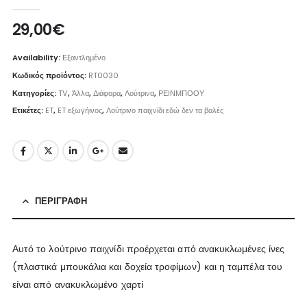
0
out of 5
29,00
€
Availability:
Εξαντλημένο
Κωδικός προϊόντος:
RT0030
Κατηγορίες:
TV
,
Άλλα
,
Διάφορα
,
Λούτρινα
,
ΡΕΙΝΜΠΟΟΥ
Ετικέτες:
ET
,
ET εξωγήινος
,
Λούτρινο παιχνίδι εδώ δεν τα βαλές
ΠΕΡΙΓΡΑΦΉ
Αυτό το λούτρινο παιχνίδι προέρχεται από ανακυκλωμένες ίνες
(πλαστικά μπουκάλια και δοχεία τροφίμων) και η ταμπέλα του
είναι από ανακυκλωμένο χαρτί