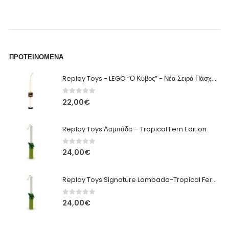
ΠΡΟΤΕΙΝΌΜΕΝΑ
Replay Toys - LEGO “Ο Κύβος” - Νέα Σειρά Πάσχα 2026 Λαμπάδα
0
out of 5
22,00
€
Replay Toys Λαμπάδα – Tropical Fern Edition
0
out of 5
24,00
€
Replay Toys Signature Lambada-Tropical Fern edition 2026
0
out of 5
24,00
€