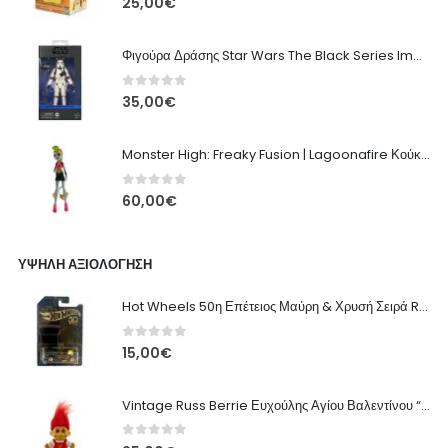
25,00
€
Φιγούρα Δράσης Star Wars The Black Series Imperial Remnant Stormtrooper #05
0
out of 5
35,00
€
Monster High: Freaky Fusion | Lagoonafire Κούκλα Mattel 2013 - 28εκ
0
out of 5
60,00
€
ΥΨΗΛΉ ΑΞΙΟΛΌΓΗΣΗ
Hot Wheels 50η Επέτειος Μαύρη & Χρυσή Σειρά Rodger Dodger
0
out of 5
15,00
€
Vintage Russ Berrie Ευχούλης Αγίου Βαλεντίνου “Σ' Αγαπάω”
0
out of 5