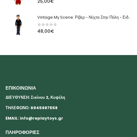
25,00
€
Vintage My Scene: Ρίβερ - Νύχτα Στην Πόλη - Ειδική Έκδοση
0
out of 5
48,00
€
ΕΠΙΚΟΙΝΩΝΙΑ
ΔΙΕΥΘΥΝΣΗ: Σικίνου 2, Κυψέλη
ΤΗΛΕΦΩΝΟ: 6945987558
EMAIL:
info@replaytoys.gr
ΠΛΗΡΟΦΟΡΙΕΣ