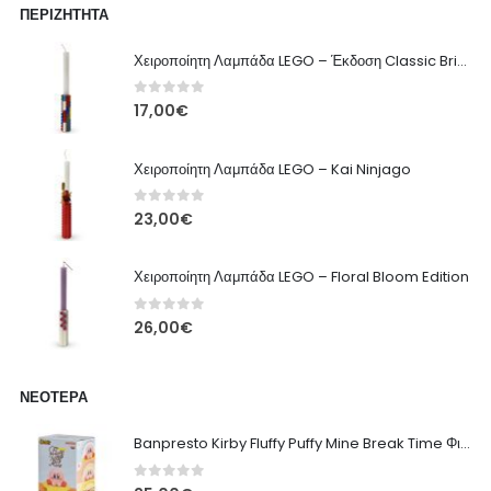
ΠΕΡΙΖΉΤΗΤΑ
Χειροποίητη Λαμπάδα LEGO – Έκδοση Classic Brick
0
out of 5
17,00
€
Χειροποίητη Λαμπάδα LEGO – Kai Ninjago
0
out of 5
23,00
€
Χειροποίητη Λαμπάδα LEGO – Floral Bloom Edition
0
out of 5
26,00
€
ΝΕΌΤΕΡΑ
Banpresto Kirby Fluffy Puffy Mine Break Time Φιγούρα – Α' Έκδοση
0
out of 5