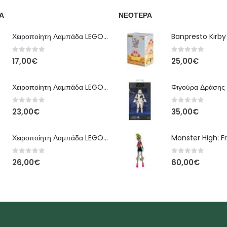
Α
ΝΕΌΤΕΡΑ
Χειροποίητη Λαμπάδα LEGO – Έκδοση Classic Brick
0
out of 5
0
out of 5
17,00
€
25,00
€
Χειροποίητη Λαμπάδα LEGO – Kai Ninjago
0
out of 5
0
out of 5
23,00
€
35,00
€
Χειροποίητη Λαμπάδα LEGO – Floral Bloom Edition
0
out of 5
0
out of 5
26,00
€
60,00
€