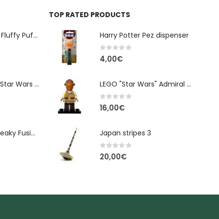
TOP RATED PRODUCTS
Banpresto Kirby Fluffy Puffy Mine Break Time Φιγούρα – Α' Έκδοση
Harry Potter Pez dispenser
0
out of 5
4,00
€
Φιγούρα Δράσης Star Wars The Black Series Imperial Remnant Stormtrooper #05
LEGO "Star Wars" Admiral Ackbar figure sw0719
0
out of 5
16,00
€
Monster High: Freaky Fusion | Lagoonafire Κούκλα Mattel 2013 - 28εκ
Japan stripes 3
0
out of 5
20,00
€