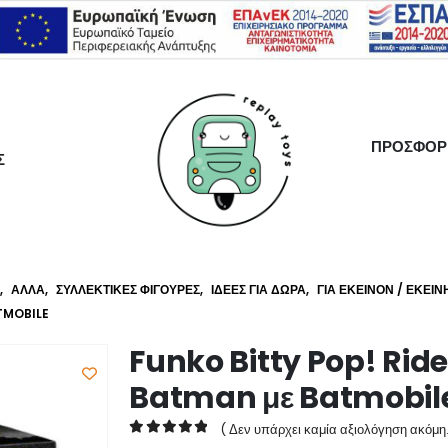
ΠΡΟΣΦΟΡ
Σ
,
ΆΛΛΑ
,
ΣΥΛΛΕΚΤΙΚΈΣ ΦΙΓΟΎΡΕΣ
,
ΙΔΈΕΣ ΓΙΑ ΔΏΡΑ
,
ΓΙΑ ΕΚΕΊΝΟΝ / ΕΚΕΊΝ
TMOBILE
Funko Bitty Pop! Rid
Batman με Batmobil
( Δεν υπάρχει καμία αξιολόγηση ακόμη.
0
out of 5