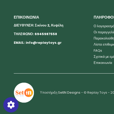
ΕΠΙΚΟΙΝΩΝΙΑ
ΠΛΗΡΟΦΟ
ΔΙΕΥΘΥΝΣΗ: Σικίνου 2, Κυψέλη
Ο λογαριασμό
Οι παραγγελί
ΤΗΛΕΦΩΝΟ: 6945987558
Παρακολούθη
EMAIL:
info@replaytoys.gr
Λίστα επιθυμ
FAQs
Σχετικά με εμ
Επικοινωνία
Υποστήριξη
SetIN Designs
- © Replay Toys - 2