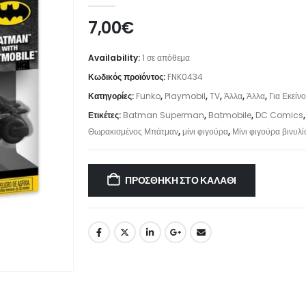
7,00
€
Availability:
1 σε απόθεμα
Κωδικός προϊόντος:
FNK0434
Κατηγορίες:
Funko
,
Playmobil
,
TV
,
Άλλα
,
Άλλα
,
Για Εκείνο
Ετικέτες:
Batman Superman
,
Batmobile
,
DC Comics
Θωρακισμένος Μπάτμαν
,
μίνι φιγούρα
,
Μίνι φιγούρα βινυλί
ΠΡΟΣΘΉΚΗ ΣΤΟ ΚΑΛΆΘΙ