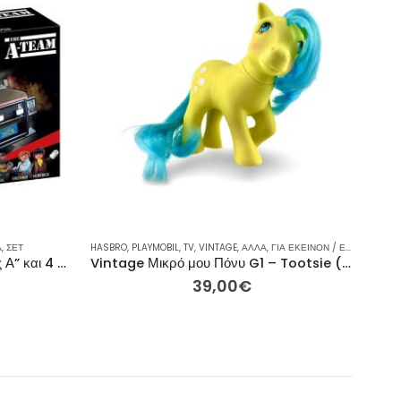
Α
,
,
ΡΕΙΝΜΠΟΟΥ
ΣΕΤ
,
ΣΥΛΛΕΚΤΙΚΈΣ ΦΙΓΟΎΡΕΣ
HASBRO
,
PLAYMOBIL
,
TV
,
VINTAGE
,
ΆΛΛΑ
,
ΓΙΑ ΕΚΕΊΝΟΝ / ΕΚΕΊΝΗ
PLAYM
,
ΕΤΑΙ
Playmobil Το Βαν της “Ομάδας Α” και 4 Φιγούρες #70750
Vintage Μικρό μου Πόνυ G1 – Tootsie (Κίτρινο Σώμα, Μπλε Μαλλιά) 13εκ
39,00
€