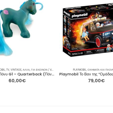
OBIL
,
TV
,
VINTAGE
,
ΆΛΛΑ
,
ΓΙΑ ΕΚΕΊΝΟΝ / ΕΚΕΊΝΗ
,
ΕΤΑΙΡΕΊΕΣ
PLAYMOBIL
,
ΙΔΈΕΣ ΓΙΑ ΔΏΡΑ
,
ΟΧΉΜΑΤΑ ΚΑΙ ΠΛΟΊ
,
ΠΌΝΥ
,
ΠΌΝΥ
Μικρό μου Πόνυ G1 – Quarterback (Πόνυ Μεγάλος Αδερφός, Χρόνος 5 1986)
60,00
€
79,00
€