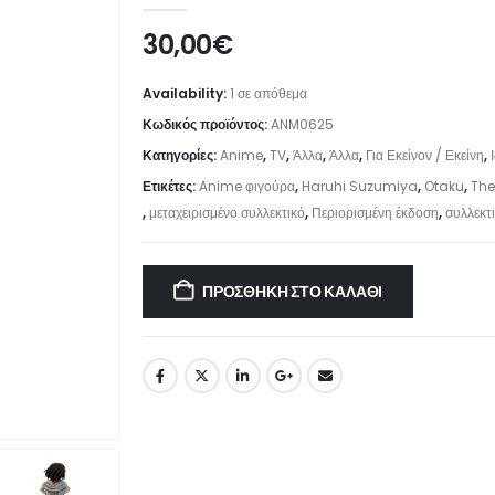
30,00
€
Availability:
1 σε απόθεμα
Κωδικός προϊόντος:
ANM0625
Κατηγορίες:
Anime
,
TV
,
Άλλα
,
Άλλα
,
Για Εκείνον / Εκείνη
,
Ετικέτες:
Anime φιγούρα
,
Haruhi Suzumiya
,
Otaku
,
The
,
μεταχειρισμένο συλλεκτικό
,
Περιορισμένη έκδοση
,
συλλεκτ
ΠΡΟΣΘΉΚΗ ΣΤΟ ΚΑΛΆΘΙ