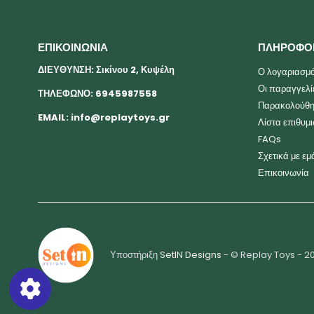
ΕΠΙΚΟΙΝΩΝΙΑ
ΠΛΗΡΟΦΟ
ΔΙΕΥΘΥΝΣΗ: Σικίνου 2, Κυψέλη
Ο λογαριασμό
Οι παραγγελί
ΤΗΛΕΦΩΝΟ: 6945987558
Παρακολούθη
EMAIL:
info@replaytoys.gr
Λίστα επιθυμ
FAQs
Σχετικά με εμ
Επικοινωνία
Υποστήριξη
SetIN Designs
- © Replay Toys - 2