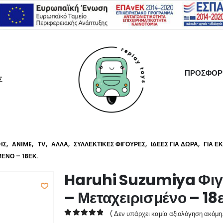
ΠΡΟΣΦΟΡ
Σ
ΗΣ
,
ANIME
,
TV
,
ΆΛΛΑ
,
ΣΥΛΛΕΚΤΙΚΈΣ ΦΙΓΟΎΡΕΣ
,
ΙΔΈΕΣ ΓΙΑ ΔΏΡΑ
,
ΓΙΑ Ε
ΈΝΟ – 18ΕΚ.
Haruhi Suzumiya Φιγο
– Μεταχειρισμένο – 18ε
( Δεν υπάρχει καμία αξιολόγηση ακόμη.
0
out of 5