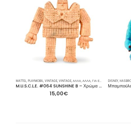
ΡΑ
,
ΡΕΙΝΜΠΟΟΥ
MATTEL
,
ΣΥΛΛΕΚΤΙΚΈΣ ΦΙΓΟΎΡΕΣ
,
PLAYMOBIL
,
VINTAGE
,
VINTAGE
,
ΦΙΓΟΎΡΕΣ ΔΡΆΣΗΣ
,
ΆΛΛΑ
,
ΆΛΛΑ
,
ΓΙΑ ΕΚΕΊΝΟΝ / ΕΚΕΊΝΗ
DISNEY
,
HASBR
,
ΕΤ
M.U.S.C.L.E. #064 SUNSHINE B – Χρώμα του δέρματος/Ροδακινί Kinnikuman Φιγούρα
15,00
€