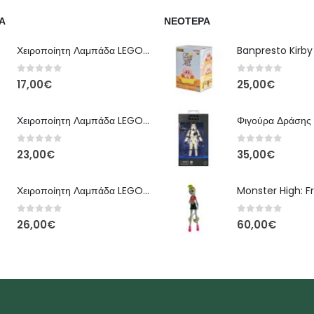
Α
ΝΕΌΤΕΡΑ
Χειροποίητη Λαμπάδα LEGO – Έκδοση Classic Brick
0
out of 5
0
out of 5
17,00
€
25,00
€
Χειροποίητη Λαμπάδα LEGO – Kai Ninjago
0
out of 5
0
out of 5
23,00
€
35,00
€
Χειροποίητη Λαμπάδα LEGO – Floral Bloom Edition
0
out of 5
0
out of 5
26,00
€
60,00
€