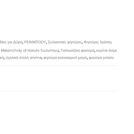
Ιδέες για Δώρα
,
ΡΕΙΝΜΠΟΟΥ
,
Συλλεκτικές φιγούρες
,
Φιγούρες δράσης
 Melancholy of Haruhi Suzumiya
,
Γιαπωνέζικη φιγούρα
,
κορίτσι άνιμε
ική
,
σχολική στολή anime
,
φιγούρα καλοκαιρινό μαγιό
,
φιγούρα μπικίνι