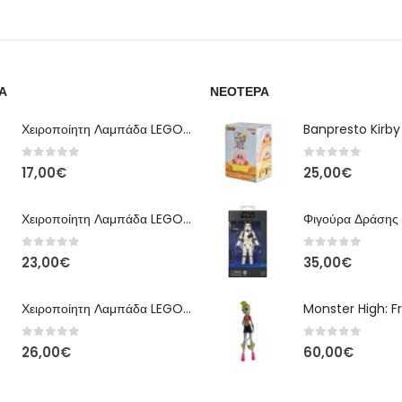
Α
ΝΕΌΤΕΡΑ
Χειροποίητη Λαμπάδα LEGO – Έκδοση Classic Brick
0
out of 5
0
out of 5
17,00
€
25,00
€
Χειροποίητη Λαμπάδα LEGO – Kai Ninjago
0
out of 5
0
out of 5
23,00
€
35,00
€
Χειροποίητη Λαμπάδα LEGO – Floral Bloom Edition
0
out of 5
0
out of 5
26,00
€
60,00
€