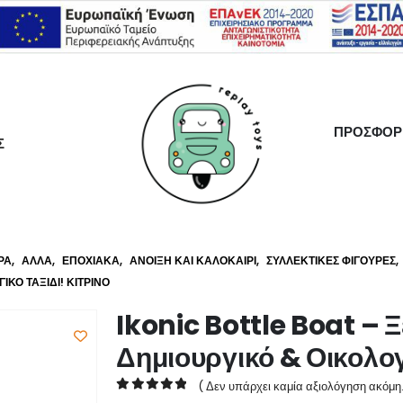
ΠΡΟΣΦΟΡ
Σ
ΡΑ
,
ΆΛΛΑ
,
ΕΠΟΧΙΑΚΆ
,
ΆΝΟΙΞΗ ΚΑΙ ΚΑΛΟΚΑΊΡΙ
,
ΣΥΛΛΕΚΤΙΚΈΣ ΦΙΓΟΎΡΕΣ
,
ΚΌ ΤΑΞΊΔΙ! ΚΙΤΡΙΝΟ
Ikonic Bottle Boat – Ξ
Δημιουργικό & Οικολογι
( Δεν υπάρχει καμία αξιολόγηση ακόμη.
0
out of 5