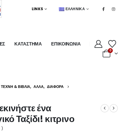
LINKS
ΕΛΛΗΝΙΚΆ
ΕΣ
ΚΑΤΑΣΤΗΜΑ
ΕΠΙΚΟΙΝΩΝΙΑ
0
ΤΈΧΝΗ & ΒΙΒΛΊΑ
,
ΆΛΛΑ
,
ΔΙΆΦΟΡΑ
εκινήστε ένα
κό Ταξίδι! κιτρινο
 )