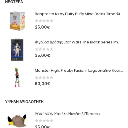
ΝΕΌΤΕΡΑ
Banpresto Kirby Fluffy Puffy Mine Break Time Φιγούρα – Α' Έκδοση
0
out of 5
25,00
€
Φιγούρα Δράσης Star Wars The Black Series Imperial Remnant Stormtrooper #05
0
out of 5
35,00
€
Monster High: Freaky Fusion | Lagoonafire Κούκλα Mattel 2013 - 28εκ
0
out of 5
60,00
€
ΥΨΗΛΉ ΑΞΙΟΛΌΓΗΣΗ
POKEMON Καπέλο Ντετέκτιβ Πίκατσου
0
out of 5
25,00
€