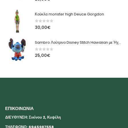
Κούκλα monster high Deuce Gorgdon
0
out of 5
30,00
€
Sambro Λούτρινο Disney Stitch Hawaiian με Ήχο 33 εκ.
0
out of 5
25,00
€
ΕΠΙΚΟΙΝΩΝΙΑ
ΔΙΕΥΘΥΝΣΗ: Σικίνου 2, Κυψέλη
ΤΗΛΕΦΩΝΟ: 6945987558