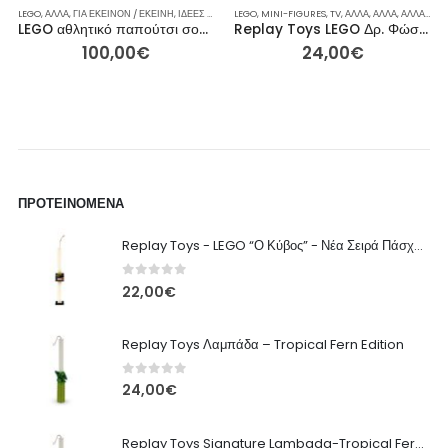
Α ΔΏΡΑ
ΆΛΛΑ
LEGO
,
ΑΞΕΣΟΥΆΡ
,
ΠΆΣΧΑ
,
ΆΛΛΑ
,
ΡΕΙΝΜΠΟΟΥ
,
,
ΓΙΑ ΕΚΕΊΝΟΝ / ΕΚΕΊΝΗ
ΑΞΕΣΟΥΆΡ
,
,
ΣΥΛΛΕΚΤΙΚΈΣ ΦΙΓΟΎΡΕΣ
ΓΙΑ ΕΚΕΊΝΟΝ / ΕΚΕΊΝΗ
,
ΙΔΈΕΣ ΓΙΑ ΔΏΡΑ
,
ΕΠΟΧΙΑΚΆ
LEGO
,
ΤΈΧΝΗ & ΒΙΒΛΊΑ
,
ΣΕΤ
,
MINI-FIGURES
,
ΙΔΈΕΣ ΓΙΑ ΔΏΡΑ
,
TV
,
ΆΛΛΑ
,
ΠΆΣΧΑ
,
ΆΛΛΑ
,
ΡΕΙΝΜΠΟΟ
,
ΆΛΛΑ
,
ΆΛΛ
LEGO αθλητικό παπούτσι σούπερσταρ 10282
Replay Toys LEGO Δρ. Φώσφορος Χαρακτηριστική Πασχαλινή Λαμπάδα
100,00
€
24,00
€
ΠΡΟΤΕΙΝΌΜΕΝΑ
Replay Toys - LEGO “Ο Κύβος” - Νέα Σειρά Πάσχα 2026 Λαμπάδα
0
out of 5
22,00
€
Replay Toys Λαμπάδα – Tropical Fern Edition
0
out of 5
24,00
€
Replay Toys Signature Lambada-Tropical Fern edition 2026