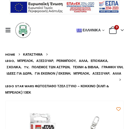
0
ΕΛΛΗΝΙΚΆ
HOME
ΚΑΤΆΣΤΗΜΑ
LEGO
,
ΜΠΡΕΛΌΚ
,
ΑΞΕΣΟΥΆΡ
,
ΡΕΙΝΜΠΟΟΥ
,
ΆΛΛΑ
,
ΕΠΟΧΙΑΚΆ
,
ΣΧΟΛΙΚΆ
,
TV
,
ΠΌΛΕΜΟΣ ΤΩΝ ΆΣΤΡΩΝ
,
ΤΈΧΝΗ & ΒΙΒΛΊΑ
,
ΓΡΑΦΙΚΉ ΎΛΗ
,
ΙΔΈΕΣ ΓΙΑ ΔΏΡΑ
,
ΓΙΑ ΕΚΕΊΝΟΝ / ΕΚΕΊΝΗ
,
ΜΠΡΕΛΌΚ
,
ΑΞΕΣΟΥΆΡ
,
ΆΛΛΑ
LEGO STAR WARS ΦΩΤΌΣΠΑΘΟ ΤΖΕΛ ΣΤΥΛΌ – ΚΌΚΚΙΝΟ (ΚΛΙΠ &
ΜΠΡΕΛΌΚ) 13ΕΚ