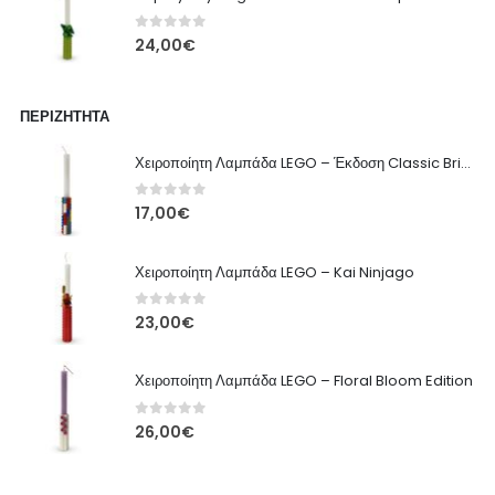
0
out of 5
24,00
€
ΠΕΡΙΖΉΤΗΤΑ
Χειροποίητη Λαμπάδα LEGO – Έκδοση Classic Brick
0
out of 5
17,00
€
Χειροποίητη Λαμπάδα LEGO – Kai Ninjago
0
out of 5
23,00
€
Χειροποίητη Λαμπάδα LEGO – Floral Bloom Edition
0
out of 5
26,00
€