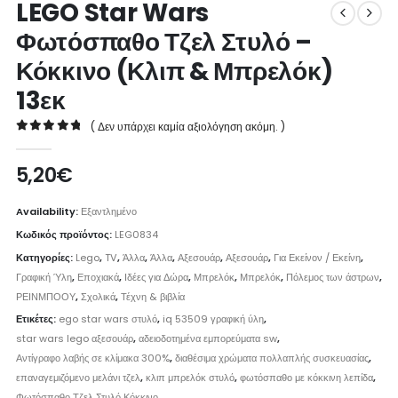
LEGO Star Wars
Φωτόσπαθο Τζελ Στυλό –
Κόκκινο (Κλιπ & Μπρελόκ)
13εκ
( Δεν υπάρχει καμία αξιολόγηση ακόμη. )
0
out of 5
5,20
€
Availability:
Εξαντλημένο
Κωδικός προϊόντος:
LEG0834
Κατηγορίες:
Lego
,
TV
,
Άλλα
,
Άλλα
,
Αξεσουάρ
,
Αξεσουάρ
,
Για Εκείνον / Εκείνη
,
Γραφική Ύλη
,
Εποχιακά
,
Ιδέες για Δώρα
,
Μπρελόκ
,
Μπρελόκ
,
Πόλεμος των άστρων
,
ΡΕΙΝΜΠΟΟΥ
,
Σχολικά
,
Τέχνη & βιβλία
Ετικέτες:
ego star wars στυλό
,
iq 53509 γραφική ύλη
,
star wars lego αξεσουάρ
,
αδειοδοτημένα εμπορεύματα sw
,
Αντίγραφο λαβής σε κλίμακα 300%
,
διαθέσιμα χρώματα πολλαπλής συσκευασίας
,
επαναγεμιζόμενο μελάνι τζελ
,
κλιπ μπρελόκ στυλό
,
φωτόσπαθο με κόκκινη λεπίδα
,
Φωτόσπαθο Τζελ Στυλό Κόκκινο