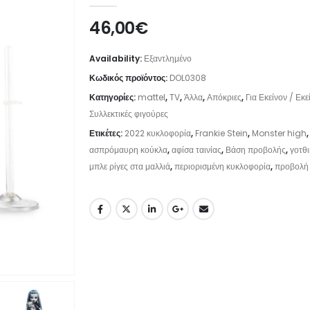
46,00
€
Availability:
Εξαντλημένο
Κωδικός προϊόντος:
DOL0308
Κατηγορίες:
mattel
,
TV
,
Άλλα
,
Απόκριες
,
Για Εκείνον / Εκε
Συλλεκτικές φιγούρες
Ετικέτες:
2022 κυκλοφορία
,
Frankie Stein
,
Monster high
ασπρόμαυρη κούκλα
,
αφίσα ταινίας
,
Βάση προβολής
,
γοτθ
μπλε ρίγες στα μαλλιά
,
περιορισμένη κυκλοφορία
,
προβολή