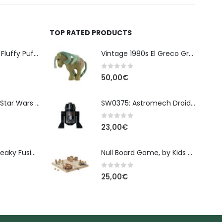
TOP RATED PRODUCTS
Banpresto Kirby Fluffy Puffy Mine Break Time Φιγούρα – Α' Έκδοση
Vintage 1980s El Greco Greek My Little Pony Elsi Blue Belle 12cm
0
out of 5
50,00
€
Φιγούρα Δράσης Star Wars The Black Series Imperial Remnant Stormtrooper #05
SW0375: Astromech Droid, R5-J2
0
out of 5
23,00
€
Monster High: Freaky Fusion | Lagoonafire Κούκλα Mattel 2013 - 28εκ
Null Board Game, by Kids Concept
0
out of 5
25,00
€