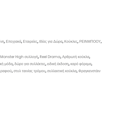
ίνη
,
Εποχιακά
,
Εταιρείες
,
Ιδέες για Δώρα
,
Κούκλες
,
ΡΕΙΝΜΠΟΟΥ
,
,
Monster High συλλογή
,
Reel Drama
,
Αρθρωτή κούκλα
,
ική μόδα
,
δώρο για συλλέκτες
,
ειδική έκδοση
,
καρό φόρεμα
,
 ραφιού
,
στυλ ταινίας τρόμου
,
συλλεκτική κούκλα
,
Φραγκενστάιν