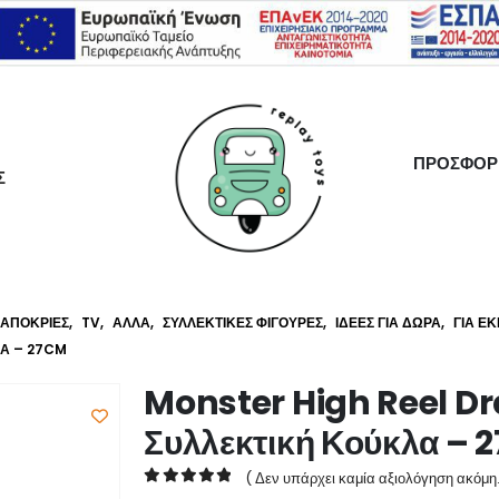
ΠΡΟΣΦΟΡ
Σ
ΑΠΌΚΡΙΕΣ
,
TV
,
ΆΛΛΑ
,
ΣΥΛΛΕΚΤΙΚΈΣ ΦΙΓΟΎΡΕΣ
,
ΙΔΈΕΣ ΓΙΑ ΔΏΡΑ
,
ΓΙΑ ΕΚ
ΛΑ – 27CM
Monster High Reel Dr
Συλλεκτική Κούκλα – 
( Δεν υπάρχει καμία αξιολόγηση ακόμη.
0
out of 5