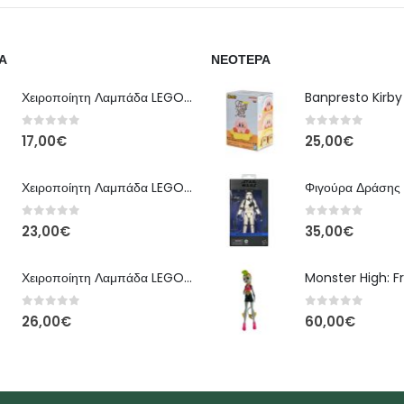
Α
ΝΕΌΤΕΡΑ
Χειροποίητη Λαμπάδα LEGO – Έκδοση Classic Brick
0
out of 5
0
out of 5
17,00
€
25,00
€
Χειροποίητη Λαμπάδα LEGO – Kai Ninjago
0
out of 5
0
out of 5
23,00
€
35,00
€
Χειροποίητη Λαμπάδα LEGO – Floral Bloom Edition
0
out of 5
0
out of 5
26,00
€
60,00
€