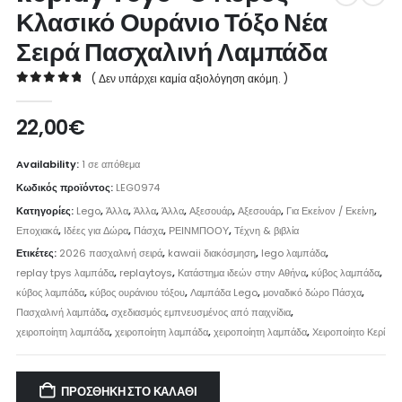
Κλασικό Ουράνιο Τόξο Νέα
Σειρά Πασχαλινή Λαμπάδα
( Δεν υπάρχει καμία αξιολόγηση ακόμη. )
0
out of 5
22,00
€
Availability:
1 σε απόθεμα
Κωδικός προϊόντος:
LEG0974
Κατηγορίες:
Lego
,
Άλλα
,
Άλλα
,
Άλλα
,
Αξεσουάρ
,
Αξεσουάρ
,
Για Εκείνον / Εκείνη
,
Εποχιακά
,
Ιδέες για Δώρα
,
Πάσχα
,
ΡΕΙΝΜΠΟΟΥ
,
Τέχνη & βιβλία
Ετικέτες:
2026 πασχαλινή σειρά
,
kawaii διακόσμηση
,
lego λαμπάδα
,
replay tpys λαμπάδα
,
replaytoys
,
Κατάστημα ιδεών στην Αθήνα
,
κύβος λαμπάδα
,
κύβος λαμπάδα
,
κύβος ουράνιου τόξου
,
Λαμπάδα Lego
,
μοναδικό δώρο Πάσχα
,
Πασχαλινή λαμπάδα
,
σχεδιασμός εμπνευσμένος από παιχνίδια
,
χειροποίητη λαμπάδα
,
χειροποίητη λαμπάδα
,
χειροποίητη λαμπάδα
,
Χειροποίητο Κερί
ΠΡΟΣΘΉΚΗ ΣΤΟ ΚΑΛΆΘΙ