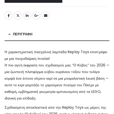
ΠΕΡΙΓΡΑΦΉ
Η χαρακτηριστική πασχαλινή λαμπάδα Replay Toys επιστρέφει
με μια παιχνιδιάρικη πινελιά!
Η πιο αγνή έκφραση του σχεδιασμού μας “Ο Κύβος” του 2026 —
μια ζωντανή πλατφόρμα κύβου ουράνιου τόξου που τυλίγει
κομψά ένα έντονο κίτρινο κερί σε μια μινιμαλιστική λευκή βάση —
αυτό το κερί γιορτάζει το χαρούμενο πνεύμα του Πάσχα με
καθαρή, εμβληματική γεωμετρία εμπνευσμένη από τα LEGO,
ιδανική για επίδειξη.
Σχεδιασμένη αποκλειστικά από την Replay Toys ως μέρος της
νέας σειράς “Ο Κύβος” του 2026, αυτή η κλασική έκδοση ανήκει