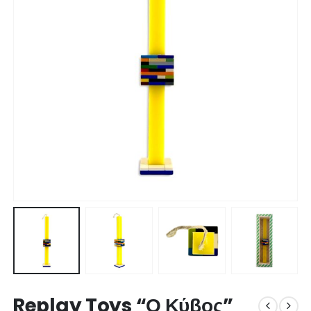
Replay Toys “Ο Κύβος”