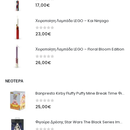
0
out of 5
17,00
€
Χειροποίητη Λαμπάδα LEGO – Kai Ninjago
0
out of 5
23,00
€
Χειροποίητη Λαμπάδα LEGO – Floral Bloom Edition
0
out of 5
26,00
€
ΝΕΌΤΕΡΑ
Banpresto Kirby Fluffy Puffy Mine Break Time Φιγούρα – Α' Έκδοση
0
out of 5
25,00
€
Φιγούρα Δράσης Star Wars The Black Series Imperial Remnant Stormtrooper #05