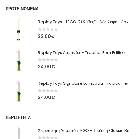
ΠΡΟΤΕΙΝΌΜΕΝΑ
Replay Toys - LEGO “Ο Κύβος” - Νέα Σειρά Πάσχα 2026 Λαμπάδα
0
out of 5
22,00
€
Replay Toys Λαμπάδα – Tropical Fern Edition
0
out of 5
24,00
€
Replay Toys Signature Lambada-Tropical Fern edition 2026
0
out of 5
24,00
€
ΠΕΡΙΖΉΤΗΤΑ
Χειροποίητη Λαμπάδα LEGO – Έκδοση Classic Brick