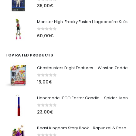
0
out of 5
35,00
€
Monster High: Freaky Fusion | Lagoonafire Κούκλα Mattel 2013 - 28εκ
0
out of 5
60,00
€
TOP RATED PRODUCTS
Ghostbusters Fright Features – Winston Zeddemore Hasbro 13cm
0
out of 5
15,00
€
Handmade LEGO Easter Candle – Spider-Man Ed. (Replay Toys)
0
out of 5
23,00
€
Beast Kingdom Story Book - Rapunzel & Pascal Boat Diorama