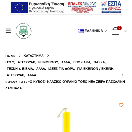
0
ΕΛΛΗΝΙΚΆ
HOME
ΚΑΤΆΣΤΗΜΑ
LEGO
,
ΑΞΕΣΟΥΆΡ
,
ΡΕΙΝΜΠΟΟΥ
,
ΆΛΛΑ
,
ΕΠΟΧΙΑΚΆ
,
ΠΆΣΧΑ
,
ΤΈΧΝΗ & ΒΙΒΛΊΑ
,
ΆΛΛΑ
,
ΙΔΈΕΣ ΓΙΑ ΔΏΡΑ
,
ΓΙΑ ΕΚΕΊΝΟΝ / ΕΚΕΊΝΗ
,
ΑΞΕΣΟΥΆΡ
,
ΆΛΛΑ
REPLAY TOYS “Ο ΚΎΒΟΣ” ΚΛΑΣΙΚΌ ΟΥΡΆΝΙΟ ΤΌΞΟ ΝΈΑ ΣΕΙΡΆ ΠΑΣΧΑΛΙΝΉ
ΛΑΜΠΆΔΑ