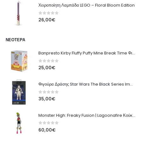
Χειροποίητη Λαμπάδα LEGO – Floral Bloom Edition
0
out of 5
26,00
€
ΝΕΌΤΕΡΑ
Banpresto Kirby Fluffy Puffy Mine Break Time Φιγούρα – Α' Έκδοση
0
out of 5
25,00
€
Φιγούρα Δράσης Star Wars The Black Series Imperial Remnant Stormtrooper #05
0
out of 5
35,00
€
Monster High: Freaky Fusion | Lagoonafire Κούκλα Mattel 2013 - 28εκ
0
out of 5
60,00
€