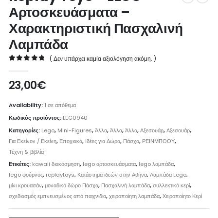
Αρτοσκευάσματα –
Χαρακτηριστική Πασχαλινή
Λαμπάδα
( Δεν υπάρχει καμία αξιολόγηση ακόμη. )
0
out of 5
23,00
€
Availability:
1 σε απόθεμα
Κωδικός προϊόντος:
LEG0940
Κατηγορίες:
Lego
,
Mini-Figures
,
Άλλα
,
Άλλα
,
Άλλα
,
Αξεσουάρ
,
Αξεσουάρ
,
Για Εκείνον / Εκείνη
,
Εποχιακά
,
Ιδέες για Δώρα
,
Πάσχα
,
ΡΕΙΝΜΠΟΟΥ
,
Τέχνη & βιβλία
Ετικέτες:
kawaii διακόσμηση
,
lego αρτοσκευάσματα
,
lego λαμπάδα
,
lego φούρνος
,
replaytoys
,
Κατάστημα ιδεών στην Αθήνα
,
Λαμπάδα Lego
,
μίνι κρουασάν
,
μοναδικό δώρο Πάσχα
,
Πασχαλινή λαμπάδα
,
συλλεκτικό κερί
,
σχεδιασμός εμπνευσμένος από παιχνίδια
,
χειροποίητη λαμπάδα
,
Χειροποίητο Κερί