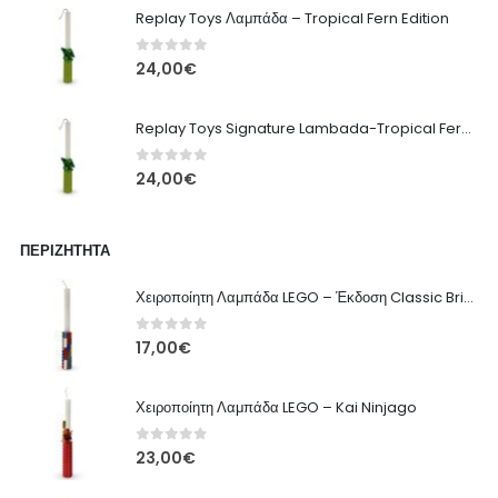
Replay Toys Λαμπάδα – Tropical Fern Edition
0
out of 5
24,00
€
Replay Toys Signature Lambada-Tropical Fern edition 2026
0
out of 5
24,00
€
ΠΕΡΙΖΉΤΗΤΑ
Χειροποίητη Λαμπάδα LEGO – Έκδοση Classic Brick
0
out of 5
17,00
€
Χειροποίητη Λαμπάδα LEGO – Kai Ninjago
0
out of 5
23,00
€