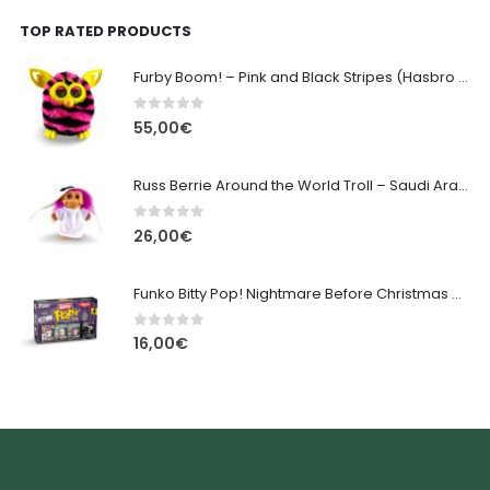
TOP RATED PRODUCTS
Furby Boom! – Pink and Black Stripes (Hasbro 2013) - 16cm
0
out of 5
55,00
€
Russ Berrie Around the World Troll – Saudi Arabia Sheikh - 12cm
0
out of 5
26,00
€
Funko Bitty Pop! Nightmare Before Christmas Mystery 4-Pack
0
out of 5
16,00
€