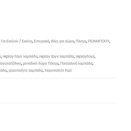
,
Για Εκείνον / Εκείνη
,
Εποχιακά
,
Ιδέες για Δώρα
,
Πάσχα
,
ΡΕΙΝΜΠΟΟΥ
,
ό
,
replay toys λαμπάδα
,
replay tpys λαμπάδα
,
replaytoys
,
αγωτατζίδικο
,
μοναδικό δώρο Πάσχα
,
Πασχαλινή λαμπάδα
,
πάδα
,
χειροποίητη λαμπάδα
,
Χειροποίητο Κερί