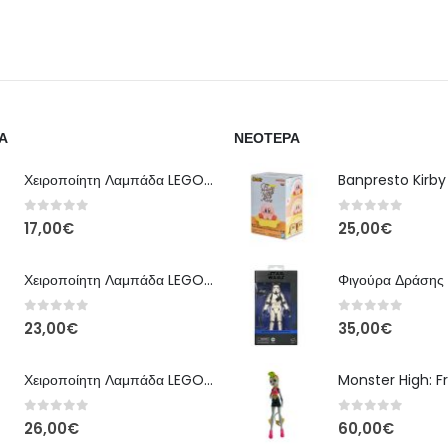
Α
ΝΕΌΤΕΡΑ
Χειροποίητη Λαμπάδα LEGO – Έκδοση Classic Brick
0
out of 5
0
out of 5
17,00
€
25,00
€
Χειροποίητη Λαμπάδα LEGO – Kai Ninjago
0
out of 5
0
out of 5
23,00
€
35,00
€
Χειροποίητη Λαμπάδα LEGO – Floral Bloom Edition
0
out of 5
0
out of 5
26,00
€
60,00
€