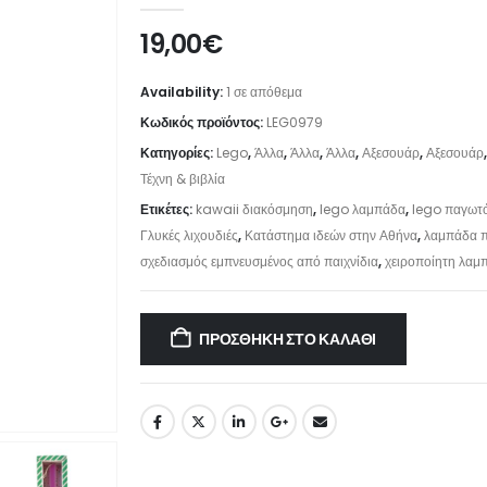
19,00
€
Availability:
1 σε απόθεμα
Κωδικός προϊόντος:
LEG0979
Κατηγορίες:
Lego
,
Άλλα
,
Άλλα
,
Άλλα
,
Αξεσουάρ
,
Αξεσουάρ
Τέχνη & βιβλία
Ετικέτες:
kawaii διακόσμηση
,
lego λαμπάδα
,
lego παγωτ
Γλυκές λιχουδιές
,
Κατάστημα ιδεών στην Αθήνα
,
λαμπάδα π
σχεδιασμός εμπνευσμένος από παιχνίδια
,
χειροποίητη λαμ
ΠΡΟΣΘΉΚΗ ΣΤΟ ΚΑΛΆΘΙ