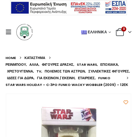
0
ΕΛΛΗΝΙΚΆ
HOME
ΚΑΤΆΣΤΗΜΑ
ΡΕΙΝΜΠΟΟΥ
,
ΆΛΛΑ
,
ΦΙΓΟΎΡΕΣ ΔΡΆΣΗΣ
,
STAR WARS
,
ΕΠΟΧΙΑΚΆ
,
ΧΡΙΣΤΟΎΓΕΝΝΑ
,
TV
,
ΠΌΛΕΜΟΣ ΤΩΝ ΆΣΤΡΩΝ
,
ΣΥΛΛΕΚΤΙΚΈΣ ΦΙΓΟΎΡΕΣ
,
ΙΔΈΕΣ ΓΙΑ ΔΏΡΑ
,
ΓΙΑ ΕΚΕΊΝΟΝ / ΕΚΕΊΝΗ
,
ΕΤΑΙΡΕΊΕΣ
,
FUNKO
STAR WARS HOLIDAY – C‑3PO FUNKO WACKY WOBBLER (2009) – 12ΕΚ