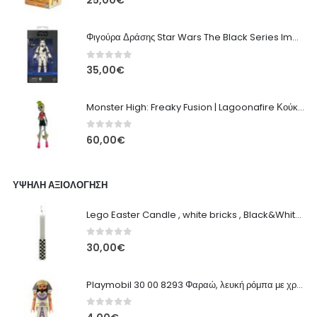
25,00
€
Φιγούρα Δράσης Star Wars The Black Series Imperial Remnant Stormtrooper #05
0
out of 5
35,00
€
Monster High: Freaky Fusion | Lagoonafire Κούκλα Mattel 2013 - 28εκ
0
out of 5
60,00
€
ΥΨΗΛΉ ΑΞΙΟΛΌΓΗΣΗ
Lego Easter Candle , white bricks , Black&White patchwork
0
out of 5
30,00
€
Playmobil 30 00 8293 Φαραώ, λευκή ρόμπα με χρυσές διακοσμητικές λεπτομέρειες
0
out of 5