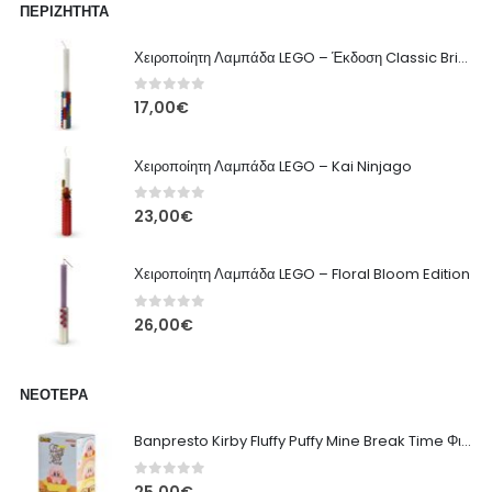
ΠΕΡΙΖΉΤΗΤΑ
Χειροποίητη Λαμπάδα LEGO – Έκδοση Classic Brick
0
out of 5
17,00
€
Χειροποίητη Λαμπάδα LEGO – Kai Ninjago
0
out of 5
23,00
€
Χειροποίητη Λαμπάδα LEGO – Floral Bloom Edition
0
out of 5
26,00
€
ΝΕΌΤΕΡΑ
Banpresto Kirby Fluffy Puffy Mine Break Time Φιγούρα – Α' Έκδοση
0
out of 5