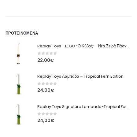
ΠΡΟΤΕΙΝΌΜΕΝΑ
Replay Toys - LEGO “Ο Κύβος” - Νέα Σειρά Πάσχα 2026 Λαμπάδα
0
out of 5
22,00
€
Replay Toys Λαμπάδα – Tropical Fern Edition
0
out of 5
24,00
€
Replay Toys Signature Lambada-Tropical Fern edition 2026
0
out of 5
24,00
€