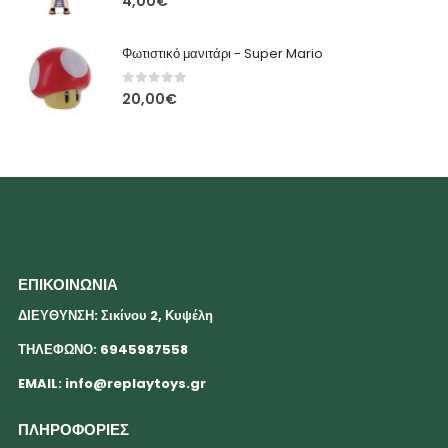
4,00
€
Φωτιστικό μανιτάρι - Super Mario
0
out of 5
20,00
€
ΕΠΙΚΟΙΝΩΝΙΑ
ΔΙΕΥΘΥΝΣΗ: Σικίνου 2, Κυψέλη
ΤΗΛΕΦΩΝΟ: 6945987558
EMAIL:
info@replaytoys.gr
ΠΛΗΡΟΦΟΡΙΕΣ