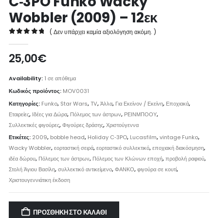
C‑3PO Funko Wacky
Wobbler (2009) – 12εκ
( Δεν υπάρχει καμία αξιολόγηση ακόμη. )
0
out of 5
25,00
€
Availability:
1 σε απόθεμα
Κωδικός προϊόντος:
MOV0031
Κατηγορίες:
Funko
,
Star Wars
,
TV
,
Άλλα
,
Για Εκείνον / Εκείνη
,
Εποχιακά
,
Εταιρείες
,
Ιδέες για Δώρα
,
Πόλεμος των άστρων
,
ΡΕΙΝΜΠΟΟΥ
,
Συλλεκτικές φιγούρες
,
Φιγούρες δράσης
,
Χριστούγεννα
Ετικέτες:
2009
,
bobble head
,
Holiday C‑3PO
,
Lucasfilm
,
vintage Funko
,
Wacky Wobbler
,
εορταστική σειρά
,
εορταστικό συλλεκτικό
,
εποχιακή διακόσμηση
,
ιδέα δώρου
,
Πόλεμος των άστρων
,
Πόλεμος των Κλώνων εποχή
,
προβολή ραφιού
,
Στολή Άγιου Βασίλη
,
συλλεκτικό αντικείμενο
,
ΦΑΝΚΟ
,
φιγούρα σε κουτί
,
Χριστουγεννιάτικη έκδοση
ΠΡΟΣΘΉΚΗ ΣΤΟ ΚΑΛΆΘΙ