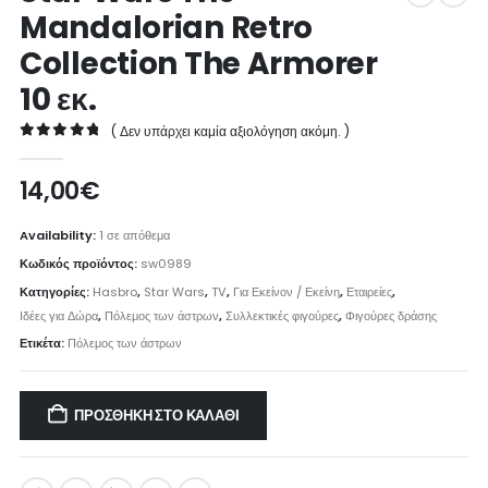
Mandalorian Retro
Collection The Armorer
10 εκ.
( Δεν υπάρχει καμία αξιολόγηση ακόμη. )
0
out of 5
14,00
€
Availability:
1 σε απόθεμα
Κωδικός προϊόντος:
sw0989
Κατηγορίες:
Hasbro
,
Star Wars
,
TV
,
Για Εκείνον / Εκείνη
,
Εταιρείες
,
Ιδέες για Δώρα
,
Πόλεμος των άστρων
,
Συλλεκτικές φιγούρες
,
Φιγούρες δράσης
Ετικέτα:
Πόλεμος των άστρων
ΠΡΟΣΘΉΚΗ ΣΤΟ ΚΑΛΆΘΙ