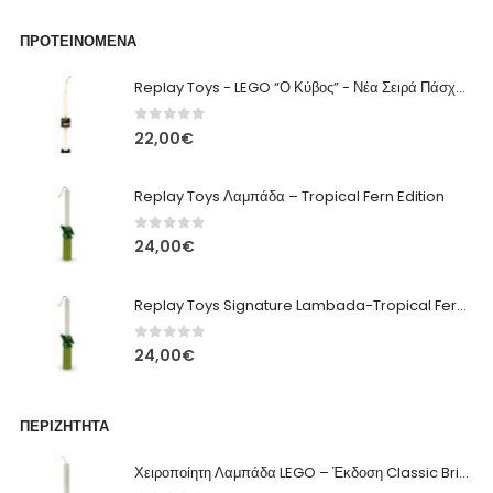
ΠΡΟΤΕΙΝΌΜΕΝΑ
Replay Toys - LEGO “Ο Κύβος” - Νέα Σειρά Πάσχα 2026 Λαμπάδα
0
out of 5
22,00
€
Replay Toys Λαμπάδα – Tropical Fern Edition
0
out of 5
24,00
€
Replay Toys Signature Lambada-Tropical Fern edition 2026
0
out of 5
24,00
€
ΠΕΡΙΖΉΤΗΤΑ
Χειροποίητη Λαμπάδα LEGO – Έκδοση Classic Brick