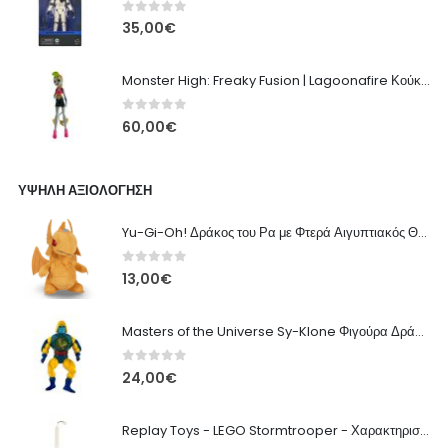
0
out of 5
35,00
€
Monster High: Freaky Fusion | Lagoonafire Κούκλα Mattel 2013 - 28εκ
0
out of 5
60,00
€
ΥΨΗΛΉ ΑΞΙΟΛΌΓΗΣΗ
Yu-Gi-Oh! Δράκος του Ρα με Φτερά Αιγυπτιακός Θεός Λούτρινο - 20εκ
0
out of 5
13,00
€
Masters of the Universe Sy-Klone Φιγούρα Δράσης (1985) από την Mattel
0
out of 5
24,00
€
Replay Toys - LEGO Stormtrooper - Χαρακτηριστική Πασχαλινή Λαμπάδα