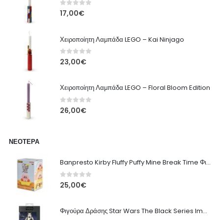
0
out of 5
17,00
€
Χειροποίητη Λαμπάδα LEGO – Kai Ninjago
0
out of 5
23,00
€
Χειροποίητη Λαμπάδα LEGO – Floral Bloom Edition
0
out of 5
26,00
€
ΝΕΌΤΕΡΑ
Banpresto Kirby Fluffy Puffy Mine Break Time Φιγούρα – Α' Έκδοση
0
out of 5
25,00
€
Φιγούρα Δράσης Star Wars The Black Series Imperial Remnant Stormtrooper #05