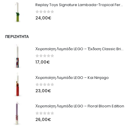
Replay Toys Signature Lambada-Tropical Fern edition 2026
0
out of 5
24,00
€
ΠΕΡΙΖΉΤΗΤΑ
Χειροποίητη Λαμπάδα LEGO – Έκδοση Classic Brick
0
out of 5
17,00
€
Χειροποίητη Λαμπάδα LEGO – Kai Ninjago
0
out of 5
23,00
€
Χειροποίητη Λαμπάδα LEGO – Floral Bloom Edition
0
out of 5
26,00
€