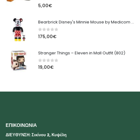
0
out of 5
5,00
€
Bearbrick Disney's Minnie Mouse by Medicom Toys
0
out of 5
175,00
€
Stranger Things – Eleven in Mall Outfit (802)
0
out of 5
19,00
€
ΕΠΙΚΟΙΝΩΝΙΑ
ΔΙΕΥΘΥΝΣΗ: Σικίνου 2, Κυψέλη