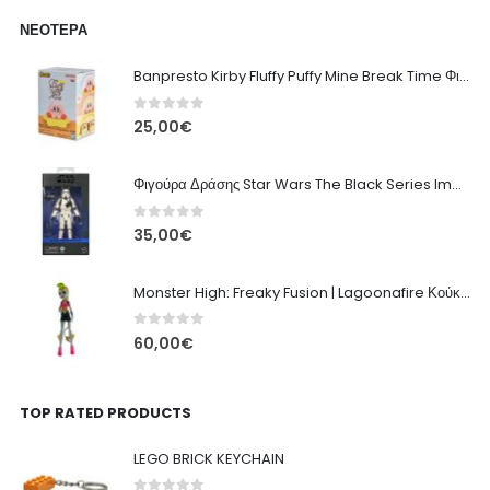
ΝΕΌΤΕΡΑ
Banpresto Kirby Fluffy Puffy Mine Break Time Φιγούρα – Α' Έκδοση
0
out of 5
25,00
€
Φιγούρα Δράσης Star Wars The Black Series Imperial Remnant Stormtrooper #05
0
out of 5
35,00
€
Monster High: Freaky Fusion | Lagoonafire Κούκλα Mattel 2013 - 28εκ
0
out of 5
60,00
€
TOP RATED PRODUCTS
LEGO BRICK KEYCHAIN