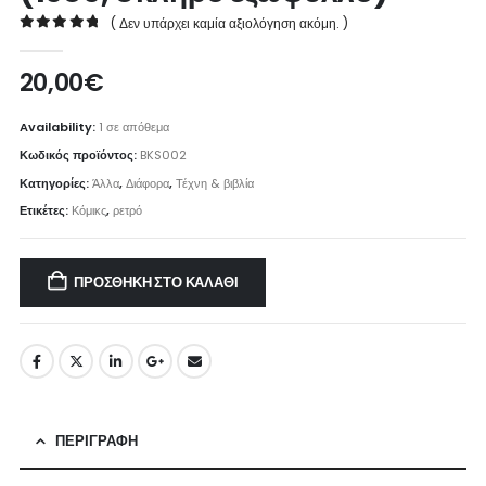
( Δεν υπάρχει καμία αξιολόγηση ακόμη. )
0
out of 5
20,00
€
Availability:
1 σε απόθεμα
Κωδικός προϊόντος:
BKS002
Κατηγορίες:
Άλλα
,
Διάφορα
,
Τέχνη & βιβλία
Ετικέτες:
Κόμικς
,
ρετρό
ΠΡΟΣΘΉΚΗ ΣΤΟ ΚΑΛΆΘΙ
ΠΕΡΙΓΡΑΦΉ