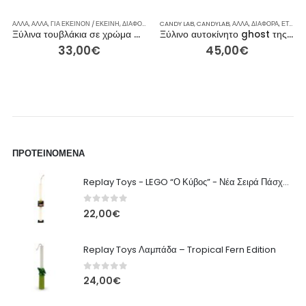
ΧΝΗ & ΒΙΒΛΊΑ
ΡΟΧΟΙ
ΆΛΛΑ
ΆΛΛΑ
,
ΑΞΕΣΟΥΆΡ
,
ΆΛΛΑ
,
,
ΓΙΑ ΕΚΕΊΝΟΝ / ΕΚΕΊΝΗ
ΑΞΕΣΟΥΆΡ
,
ΓΙΑ ΕΚΕΊΝΟΝ / ΕΚΕΊΝΗ
,
ΔΙΆΦΟΡΑ
,
ΙΔΈΕΣ ΓΙΑ ΔΏΡΑ
,
ΕΠΟΧΙΑΚΆ
CANDY LAB
,
,
ΙΔΈΕΣ ΓΙΑ ΔΏΡΑ
CANDYLAB
,
ΞΎΛΙΝΑ
,
ΠΑΖΛ
,
ΆΛΛΑ
,
ΠΆΣΧΑ
,
ΤΈΧΝΗ & ΒΙΒΛΊΑ
,
ΔΙΆΦΟΡΑ
,
ΡΕΙΝΜΠΟΟ
,
ΕΤΑΙΡΕΊΕΣ
Ξύλινα τουβλάκια σε χρώμα παστέλ 50 τεμάχια.
Ξύλινο αυτοκίνητο ghost της CANDYLAB
33,00
€
45,00
€
ΠΡΟΤΕΙΝΌΜΕΝΑ
Replay Toys - LEGO “Ο Κύβος” - Νέα Σειρά Πάσχα 2026 Λαμπάδα
0
out of 5
22,00
€
Replay Toys Λαμπάδα – Tropical Fern Edition
0
out of 5
24,00
€