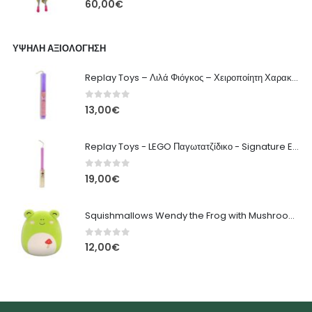
60,00
€
ΥΨΗΛΉ ΑΞΙΟΛΌΓΗΣΗ
Replay Toys – Λιλά Φιόγκος – Χειροποίητη Χαρακτηριστική Πασχαλινή Λαμπάδα
0
out of 5
13,00
€
Replay Toys - LEGO Παγωτατζίδικο - Signature Easter Candle
0
out of 5
19,00
€
Squishmallows Wendy the Frog with Mushroom Embroidery - 20cm
0
out of 5
12,00
€