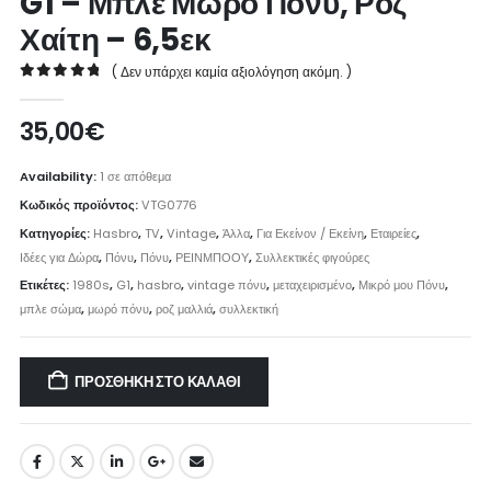
G1 – Μπλε Μωρό Πόνυ, Ροζ
Χαίτη – 6,5εκ
( Δεν υπάρχει καμία αξιολόγηση ακόμη. )
0
out of 5
35,00
€
Availability:
1 σε απόθεμα
Κωδικός προϊόντος:
VTG0776
Κατηγορίες:
Hasbro
,
TV
,
Vintage
,
Άλλα
,
Για Εκείνον / Εκείνη
,
Εταιρείες
,
Ιδέες για Δώρα
,
Πόνυ
,
Πόνυ
,
ΡΕΙΝΜΠΟΟΥ
,
Συλλεκτικές φιγούρες
Ετικέτες:
1980s
,
G1
,
hasbro
,
vintage πόνυ
,
μεταχειρισμένο
,
Μικρό μου Πόνυ
,
μπλε σώμα
,
μωρό πόνυ
,
ροζ μαλλιά
,
συλλεκτική
ΠΡΟΣΘΉΚΗ ΣΤΟ ΚΑΛΆΘΙ