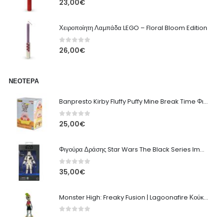
23,00
€
Χειροποίητη Λαμπάδα LEGO – Floral Bloom Edition
0
out of 5
26,00
€
ΝΕΌΤΕΡΑ
Banpresto Kirby Fluffy Puffy Mine Break Time Φιγούρα – Α' Έκδοση
0
out of 5
25,00
€
Φιγούρα Δράσης Star Wars The Black Series Imperial Remnant Stormtrooper #05
0
out of 5
35,00
€
Monster High: Freaky Fusion | Lagoonafire Κούκλα Mattel 2013 - 28εκ
0
out of 5