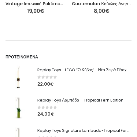
Vintage Ιαπωνική Pokémon Squirtle Φιγούρα Μπρελόκ (τέλη 1990s)
Guatemalan Κούκλες Ανησυχίας (Muñecas Quitapenas) – Σετ με Ιστορία
19,00
€
8,00
€
ΠΡΟΤΕΙΝΌΜΕΝΑ
Replay Toys - LEGO “Ο Κύβος” - Νέα Σειρά Πάσχα 2026 Λαμπάδα
0
out of 5
22,00
€
Replay Toys Λαμπάδα – Tropical Fern Edition
0
out of 5
24,00
€
Replay Toys Signature Lambada-Tropical Fern edition 2026