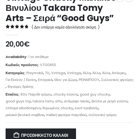
Βινυλίου Takara Tomy
Arts – Σειρά “Good Guys”
( Δεν υπάρχει καμία αξιολόγηση ακόμη. )
0
out of 5
20,00
€
Availability:
1 σε απόθεμα
Κωδικός προϊόντος:
VTG0855
Κατηγορίες:
Playmobil
,
TV
,
Vintage
,
Vintage
,
Άλλα
,
Άλλα
,
Άλλα
,
Απόκριες
,
Για Εκείνον / Εκείνη
,
Εποχιακά
,
Ιδέες για Δώρα
,
ΡΕΙΝΜΠΟΟΥ
,
Συλλεκτικές φιγούρες
,
Φιγούρες δράσης
Ετικέτες:
80s Παιχνίδι τρόμου
,
chucky κούκλα
,
good guy chucky
,
good guys toy
,
takara tomy arts
,
αντίγραφο ταινίας
,
βινύλιο με ρετρό γούστο
,
επίσημα αδειοδοτημένο
,
θυμωμένος chucky
,
κουτί προβολής
,
μαλακά βινυλικά σοφβίνια
,
παιδική φιγούρα παιχνιδιού
,
συλλεκτικό τρόμου
ΠΡΟΣΘΉΚΗ ΣΤΟ ΚΑΛΆΘΙ