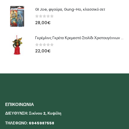
GI Joe, φιγούρα, Gung-Ho, κλασσικό σετ
0
out of 5
28,00
€
Γκρέμλινς Γκρέτα Κρεμαστό Στολίδι Χριστουγέννων 13 cm
0
out of 5
22,00
€
ΕΠΙΚΟΙΝΩΝΙΑ
ΔΙΕΥΘΥΝΣΗ: Σικίνου 2, Κυψέλη
ΤΗΛΕΦΩΝΟ: 6945987558