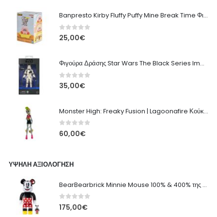
Banpresto Kirby Fluffy Puffy Mine Break Time Φιγούρα – Α' Έκδοση
0
out of 5
25,00
€
Φιγούρα Δράσης Star Wars The Black Series Imperial Remnant Stormtrooper #05
0
out of 5
35,00
€
Monster High: Freaky Fusion | Lagoonafire Κούκλα Mattel 2013 - 28εκ
0
out of 5
60,00
€
ΥΨΗΛΉ ΑΞΙΟΛΌΓΗΣΗ
BearBearbrick Minnie Mouse 100% & 400% της Disney από την Medicom Toys
0
out of 5
175,00
€