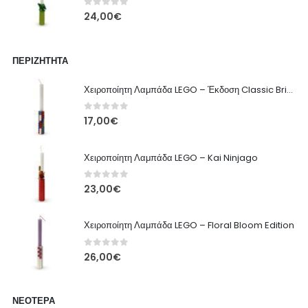
0
out of 5
24,00
€
ΠΕΡΙΖΉΤΗΤΑ
Χειροποίητη Λαμπάδα LEGO – Έκδοση Classic Brick
0
out of 5
17,00
€
Χειροποίητη Λαμπάδα LEGO – Kai Ninjago
0
out of 5
23,00
€
Χειροποίητη Λαμπάδα LEGO – Floral Bloom Edition
0
out of 5
26,00
€
ΝΕΌΤΕΡΑ