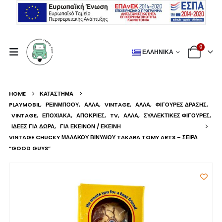
0
ΕΛΛΗΝΙΚΆ
HOME
ΚΑΤΆΣΤΗΜΑ
PLAYMOBIL
,
ΡΕΙΝΜΠΟΟΥ
,
ΆΛΛΑ
,
VINTAGE
,
ΆΛΛΑ
,
ΦΙΓΟΎΡΕΣ ΔΡΆΣΗΣ
,
VINTAGE
,
ΕΠΟΧΙΑΚΆ
,
ΑΠΌΚΡΙΕΣ
,
TV
,
ΆΛΛΑ
,
ΣΥΛΛΕΚΤΙΚΈΣ ΦΙΓΟΎΡΕΣ
,
ΙΔΈΕΣ ΓΙΑ ΔΏΡΑ
,
ΓΙΑ ΕΚΕΊΝΟΝ / ΕΚΕΊΝΗ
VINTAGE CHUCKY ΜΑΛΑΚΟΎ ΒΙΝΥΛΊΟΥ TAKARA TOMY ARTS – ΣΕΙΡΆ
“GOOD GUYS”