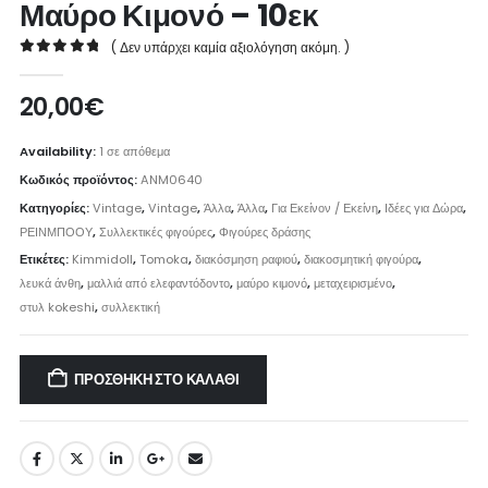
Μαύρο Κιμονό – 10εκ
( Δεν υπάρχει καμία αξιολόγηση ακόμη. )
0
out of 5
20,00
€
Availability:
1 σε απόθεμα
Κωδικός προϊόντος:
ANM0640
Κατηγορίες:
Vintage
,
Vintage
,
Άλλα
,
Άλλα
,
Για Εκείνον / Εκείνη
,
Ιδέες για Δώρα
,
ΡΕΙΝΜΠΟΟΥ
,
Συλλεκτικές φιγούρες
,
Φιγούρες δράσης
Ετικέτες:
Kimmidoll
,
Tomoka
,
διακόσμηση ραφιού
,
διακοσμητική φιγούρα
,
λευκά άνθη
,
μαλλιά από ελεφαντόδοντο
,
μαύρο κιμονό
,
μεταχειρισμένο
,
στυλ kokeshi
,
συλλεκτική
ΠΡΟΣΘΉΚΗ ΣΤΟ ΚΑΛΆΘΙ