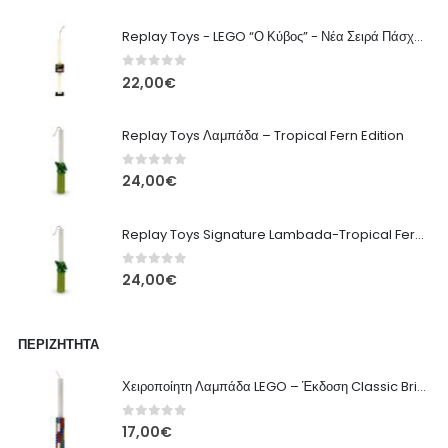
Replay Toys - LEGO “Ο Κύβος” - Νέα Σειρά Πάσχα 2026 Λαμπάδα
0
out of 5
22,00
€
Replay Toys Λαμπάδα – Tropical Fern Edition
0
out of 5
24,00
€
Replay Toys Signature Lambada-Tropical Fern edition 2026
0
out of 5
24,00
€
ΠΕΡΙΖΉΤΗΤΑ
Χειροποίητη Λαμπάδα LEGO – Έκδοση Classic Brick
0
out of 5
17,00
€