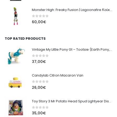
Monster High: Freaky Fusion | Lagoonafire Κούκλα Mattel 2013 - 28εκ
0
out of 5
60,00
€
TOP RATED PRODUCTS
Vintage My Little Pony G1 – Tootsie (Earth Pony, 1984) - 10cm
0
out of 5
37,00
€
Candylab Citron Macaron Van
0
out of 5
26,00
€
Toy Story 3 Mr Potato Head Spud Lightyear Disney
0
out of 5
35,00
€