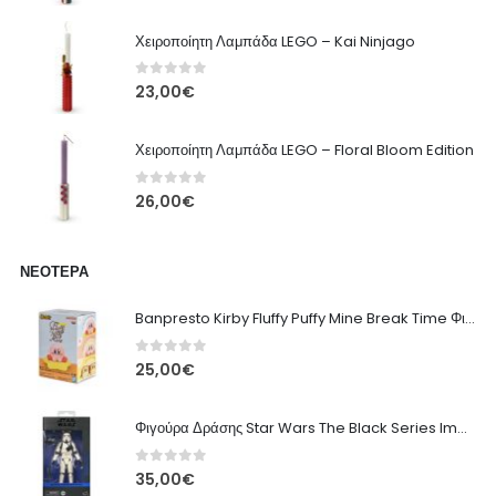
Χειροποίητη Λαμπάδα LEGO – Kai Ninjago
0
out of 5
23,00
€
Χειροποίητη Λαμπάδα LEGO – Floral Bloom Edition
0
out of 5
26,00
€
ΝΕΌΤΕΡΑ
Banpresto Kirby Fluffy Puffy Mine Break Time Φιγούρα – Α' Έκδοση
0
out of 5
25,00
€
Φιγούρα Δράσης Star Wars The Black Series Imperial Remnant Stormtrooper #05
0
out of 5
35,00
€