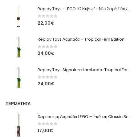
Replay Toys - LEGO “Ο Κύβος” - Νέα Σειρά Πάσχα 2026 Λαμπάδα
0
out of 5
22,00
€
Replay Toys Λαμπάδα – Tropical Fern Edition
0
out of 5
24,00
€
Replay Toys Signature Lambada-Tropical Fern edition 2026
0
out of 5
24,00
€
ΠΕΡΙΖΉΤΗΤΑ
Χειροποίητη Λαμπάδα LEGO – Έκδοση Classic Brick
0
out of 5
17,00
€