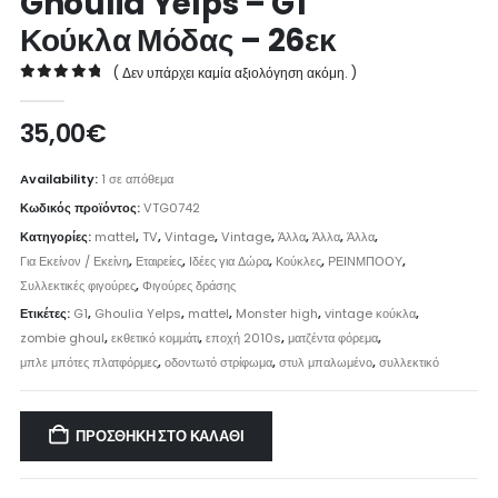
Ghoulia Yelps – G1
Κούκλα Μόδας – 26εκ
( Δεν υπάρχει καμία αξιολόγηση ακόμη. )
0
out of 5
35,00
€
Availability:
1 σε απόθεμα
Κωδικός προϊόντος:
VTG0742
Κατηγορίες:
mattel
,
TV
,
Vintage
,
Vintage
,
Άλλα
,
Άλλα
,
Άλλα
,
Για Εκείνον / Εκείνη
,
Εταιρείες
,
Ιδέες για Δώρα
,
Κούκλες
,
ΡΕΙΝΜΠΟΟΥ
,
Συλλεκτικές φιγούρες
,
Φιγούρες δράσης
Ετικέτες:
G1
,
Ghoulia Yelps
,
mattel
,
Monster high
,
vintage κούκλα
,
zombie ghoul
,
εκθετικό κομμάτι
,
εποχή 2010s
,
ματζέντα φόρεμα
,
μπλε μπότες πλατφόρμες
,
οδοντωτό στρίφωμα
,
στυλ μπαλωμένο
,
συλλεκτικό
ΠΡΟΣΘΉΚΗ ΣΤΟ ΚΑΛΆΘΙ