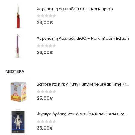
Χειροποίητη Λαμπάδα LEGO – Kai Ninjago
0
out of 5
23,00
€
Χειροποίητη Λαμπάδα LEGO – Floral Bloom Edition
0
out of 5
26,00
€
ΝΕΌΤΕΡΑ
Banpresto Kirby Fluffy Puffy Mine Break Time Φιγούρα – Α' Έκδοση
0
out of 5
25,00
€
Φιγούρα Δράσης Star Wars The Black Series Imperial Remnant Stormtrooper #05
0
out of 5
35,00
€