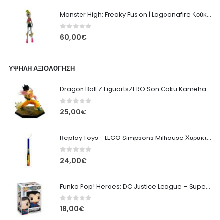
Monster High: Freaky Fusion | Lagoonafire Κούκλα Mattel 2013 - 28εκ
0
out of 5
60,00
€
ΥΨΗΛΉ ΑΞΙΟΛΌΓΗΣΗ
Dragon Ball Z FiguartsZERO Son Goku Kamehameha PVC Φιγούρα
0
out of 5
25,00
€
Replay Toys - LEGO Simpsons Milhouse Χαρακτηριστική Πασχαλινή Λαμπάδα
0
out of 5
24,00
€
Funko Pop! Heroes: DC Justice League – Superman #207 Φιγούρα
0
out of 5
18,00
€