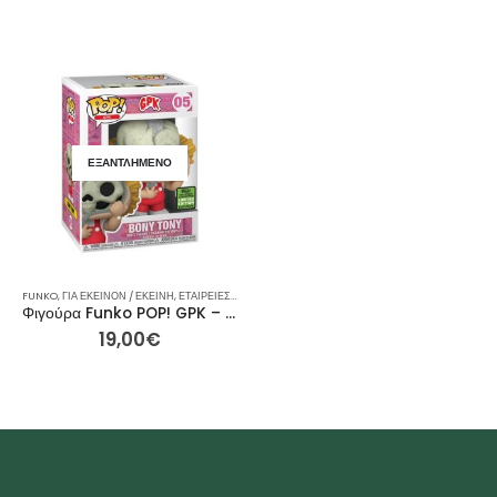
ΕΞΑΝΤΛΗΜΈΝΟ
FUNKO
,
ΓΙΑ ΕΚΕΊΝΟΝ / ΕΚΕΊΝΗ
,
ΕΤΑΙΡΕΊΕΣ
,
ΙΔΈΕΣ ΓΙΑ ΔΏΡΑ
,
ΣΥΛΛΕΚΤΙΚΈΣ ΦΙΓΟΎΡΕΣ
Φιγούρα Funko POP! GPK – Garbage Pail Kids – Bony Tony (Limited Edition) #05 βάγγο
19,00
€