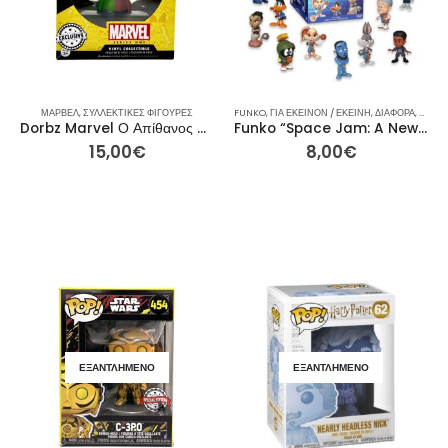
ΜΑΡΒΕΛ
,
ΣΥΛΛΕΚΤΙΚΈΣ ΦΙΓΟΎΡΕΣ
FUNKO
,
ΓΙΑ ΕΚΕΊΝΟΝ / ΕΚΕΊΝΗ
,
ΔΙΆΦΟΡΑ
,
ΕΤΑΙΡ
Dorbz Marvel Ο Απίθανος Χουλκ Series One 003 Συλλεκτική Φιγούρα από Βινύλιο Πράσινο Κόκκινο από τη Funko
Funko “Space Jam: A New Legacy” Mystery Minis Φιγούρα Βινυλίου
15,00
€
8,00
€
ΕΞΑΝΤΛΗΜΈΝΟ
ΕΞΑΝΤΛΗΜΈΝΟ