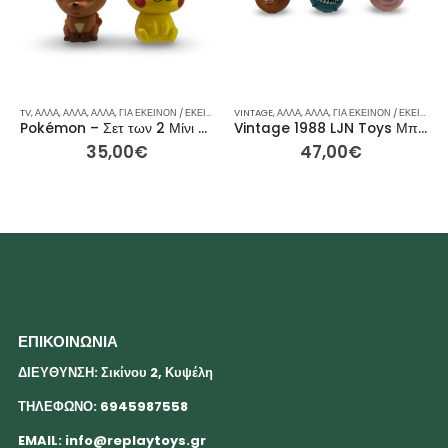
TV
,
ΆΛΛΑ
,
ΆΛΛΑ
,
ΆΛΛΑ
,
ΓΙΑ ΕΚΕΊΝΟΝ / ΕΚΕΊΝΗ
,
ΙΔΈΕΣ ΓΙΑ ΔΏΡΑ
VINTAGE
,
ΆΛΛΑ
,
ΡΕΙΝΜΠΟΟΥ
,
ΆΛΛΑ
,
ΓΙΑ ΕΚΕΊΝΟΝ / ΕΚΕΊΝΗ
,
ΣΥΛΛΕΚΤΙΚΈΣ ΦΙΓΟ
,
Γ
Pokémon – Σετ των 2 Μίνι Φιγούρων – Pikachu & Vulpix – 10εκ
Vintage 1988 LJN Toys Μπουγελόφατσες Σετ των 3 Κάστορας, Καρχαρίας, Γουρούνι – 4εκ
35,00
€
47,00
€
ΕΠΙΚΟΙΝΩΝΙΑ
ΔΙΕΥΘΥΝΣΗ: Σικίνου 2, Κυψέλη
ΤΗΛΕΦΩΝΟ: 6945987558
EMAIL:
info@replaytoys.gr