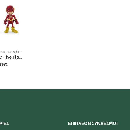
 ΕΚΕΊΝΟΝ / ΕΚΕΊΝΗ
,
ΙΔΈΕΣ ΓΙΑ ΔΏΡΑ
,
ΜΑΡΒΕΛ
,
ΡΕΙΝΜΠΟΟΥ
,
ΣΥΛΛΕΚΤΙΚΈΣ ΦΙΓΟΎΡΕΣ
,
ΦΙ
HeroCross DC The Flash & Reverse-Flash – Μεταχειρισμένο – 14εκ
00
€
ΡΙΕΣ
ΕΠΙΠΛΕΟΝ ΣΥΝΔΕΣΜΟΙ