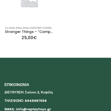
TV
,
ΆΛΛΑ
,
ΆΛΛΑ
,
ΆΛΛΑ
,
ΑΞΕΣΟΥΆΡ
,
ΓΙΑ ΕΚΕΊΝΟΝ / ΕΚΕΊΝΗ
,
ΙΔΈΕΣ ΓΙΑ ΔΏΡΑ
,
ΡΕΙΝΜΠΟΟΥ
Stranger Things – “Camp ‘85 Know Where” – Trucker Καπέλο
25,00
€
ΕΠΙΚΟΙΝΩΝΙΑ
ΔΙΕΥΘΥΝΣΗ: Σικίνου 2, Κυψέλη
ΤΗΛΕΦΩΝΟ: 6945987558
EMAIL:
info@replaytoys.gr