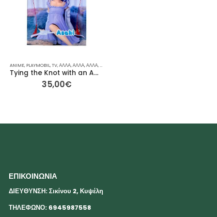
ANIME
,
PLAYMOBIL
,
TV
,
ΆΛΛΑ
,
ΆΛΛΑ
,
ΆΛΛΑ
,
ΑΞΕΣΟΥΆΡ
,
ΓΙΑ ΕΚΕΊΝΟΝ / ΕΚΕΊΝΗ
,
ΙΔΈΕΣ ΓΙΑ ΔΏΡΑ
,
Ρ
Tying the Knot with an Amagami Sister – Φιγούρα Yumemirize 10εκ
35,00
€
ΕΠΙΚΟΙΝΩΝΙΑ
ΔΙΕΥΘΥΝΣΗ: Σικίνου 2, Κυψέλη
ΤΗΛΕΦΩΝΟ: 6945987558