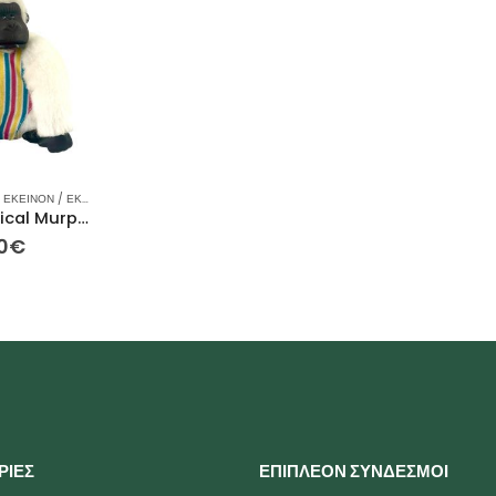
 ΕΚΕΊΝΟΝ / ΕΚΕΊΝΗ
,
ΙΔΈΕΣ ΓΙΑ ΔΏΡΑ
,
ΛΟΎΤΡΙΝΑ
,
ΡΕΙΝΜΠΟΟΥ
,
ΣΥΛΛΕΚΤΙΚΈΣ ΦΙΓΟΎΡΕΣ
Vintage Magical Murphy Γορίλας Μεταχειρσιμένο Λούτρινο Παιχνίδι – 16 εκ
0
€
ΡΙΕΣ
ΕΠΙΠΛΕΟΝ ΣΥΝΔΕΣΜΟΙ