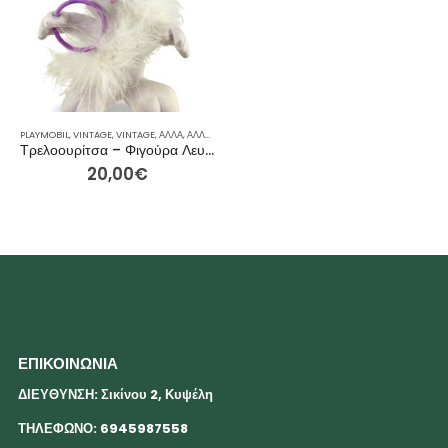
PLAYMOBIL
,
VINTAGE
,
VINTAGE
,
ΆΛΛΑ
,
ΆΛΛΑ
,
ΓΙΑ ΕΚΕΊΝΟΝ / ΕΚΕΊΝΗ
,
ΙΔΈΕΣ ΓΙΑ ΔΏΡΑ
,
ΡΕΙΝΜΠΟΟ
Τρελοουρίτσα – Φιγούρα Λευκού Σκύλου (Vivid Imaginations, 1990s)
20,00
€
ΕΠΙΚΟΙΝΩΝΙΑ
ΔΙΕΥΘΥΝΣΗ: Σικίνου 2, Κυψέλη
ΤΗΛΕΦΩΝΟ: 6945987558