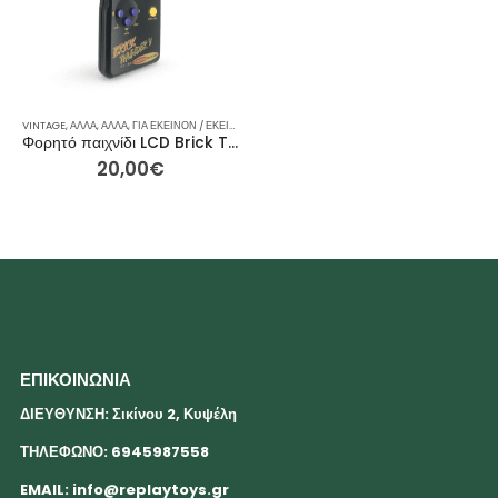
VINTAGE
,
ΆΛΛΑ
,
ΆΛΛΑ
,
ΓΙΑ ΕΚΕΊΝΟΝ / ΕΚΕΊΝΗ
,
ΙΔΈΕΣ ΓΙΑ ΔΏΡΑ
,
ΡΕΙΝΜΠΟΟΥ
Φορητό παιχνίδι LCD Brick Thunder V Vintage ηλεκτρονικό παιχνίδι
20,00
€
ΕΠΙΚΟΙΝΩΝΙΑ
ΔΙΕΥΘΥΝΣΗ: Σικίνου 2, Κυψέλη
ΤΗΛΕΦΩΝΟ: 6945987558
EMAIL:
info@replaytoys.gr