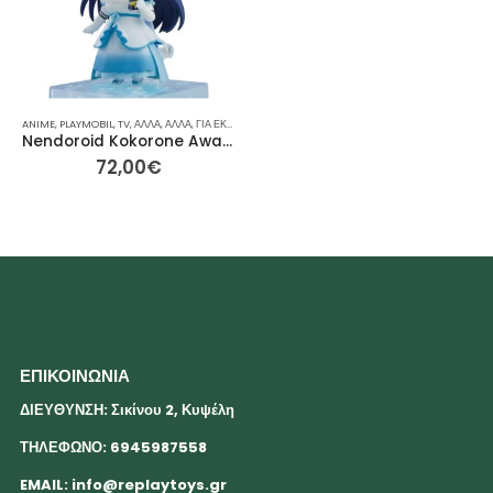
ANIME
,
PLAYMOBIL
,
TV
,
ΆΛΛΑ
,
ΆΛΛΑ
,
ΓΙΑ ΕΚΕΊΝΟΝ / ΕΚΕΊΝΗ
,
ΙΔΈΕΣ ΓΙΑ ΔΏΡΑ
,
ΡΕΙΝΜΠΟΟΥ
,
ΣΥΛΛΕ
Nendoroid Kokorone Awayuki (VTuber Legend) Πολλά Πρόσωπα 10εκ
72,00
€
ΕΠΙΚΟΙΝΩΝΙΑ
ΔΙΕΥΘΥΝΣΗ: Σικίνου 2, Κυψέλη
ΤΗΛΕΦΩΝΟ: 6945987558
EMAIL:
info@replaytoys.gr