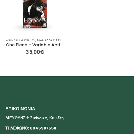
ANIME
,
PLAYMOBIL
,
TV
,
ΆΛΛΑ
,
ΆΛΛΑ
,
ΓΙΑ ΕΚΕΊΝΟΝ / ΕΚΕΊΝΗ
,
ΙΔΈΕΣ ΓΙΑ ΔΏΡΑ
,
ΡΕΙΝΜΠΟΟΥ
,
ΣΥΛΛΕ
One Piece – Variable Action Heroes Luffy Ver. 1.5 (MegaHouse, 17εκ)
35,00
€
ΕΠΙΚΟΙΝΩΝΙΑ
ΔΙΕΥΘΥΝΣΗ: Σικίνου 2, Κυψέλη
ΤΗΛΕΦΩΝΟ: 6945987558