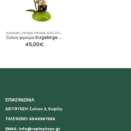
PLAYMOBIL
,
VINTAGE
,
VINTAGE
,
ΆΛΛΑ
,
ΆΛΛΑ
,
ΓΙΑ ΕΚΕΊΝΟΝ / ΕΚΕΊΝΗ
,
ΙΔΈΕΣ ΓΙΑ ΔΏΡΑ
,
ΡΕΙΝΜΠΟΟ
Ξύλινη φιγούρα Erzgebirge “Παιδί των Λουλουδιών με Ποτιστήρι” 10εκ.
45,00
€
ΕΠΙΚΟΙΝΩΝΙΑ
ΔΙΕΥΘΥΝΣΗ: Σικίνου 2, Κυψέλη
ΤΗΛΕΦΩΝΟ: 6945987558
EMAIL:
info@replaytoys.gr