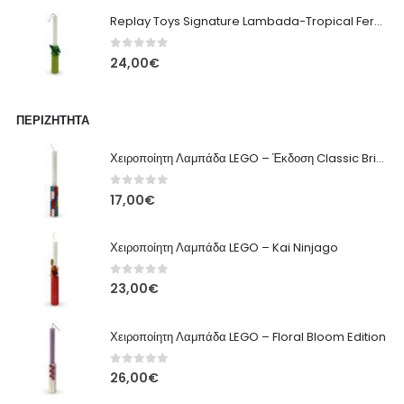
Replay Toys Signature Lambada-Tropical Fern edition 2026
0
out of 5
24,00
€
ΠΕΡΙΖΉΤΗΤΑ
Χειροποίητη Λαμπάδα LEGO – Έκδοση Classic Brick
0
out of 5
17,00
€
Χειροποίητη Λαμπάδα LEGO – Kai Ninjago
0
out of 5
23,00
€
Χειροποίητη Λαμπάδα LEGO – Floral Bloom Edition
0
out of 5
26,00
€