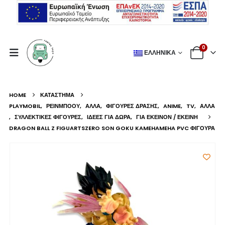
0
ΕΛΛΗΝΙΚΆ
HOME
ΚΑΤΆΣΤΗΜΑ
PLAYMOBIL
,
ΡΕΙΝΜΠΟΟΥ
,
ΆΛΛΑ
,
ΦΙΓΟΎΡΕΣ ΔΡΆΣΗΣ
,
ANIME
,
TV
,
ΆΛΛΑ
,
ΣΥΛΛΕΚΤΙΚΈΣ ΦΙΓΟΎΡΕΣ
,
ΙΔΈΕΣ ΓΙΑ ΔΏΡΑ
,
ΓΙΑ ΕΚΕΊΝΟΝ / ΕΚΕΊΝΗ
DRAGON BALL Z FIGUARTSZERO SON GOKU KAMEHAMEHA PVC ΦΙΓΟΎΡΑ