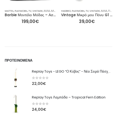
ΈΣ ΦΙΓΟΎΡΕΣ
ΛΕΚΤΙΚΈΣ ΦΙΓΟΎΡΕΣ
MATTEL
,
PLAYMOBIL
,
ΦΙΓΟΎΡΕΣ ΔΡΆΣΗΣ
,
ΦΙΓΟΎΡΕΣ ΔΡΆΣΗΣ
,
TV
,
VINTAGE
,
ΆΛΛΑ
,
ΆΛΛΑ
,
ΓΙΑ ΕΚΕΊΝΟΝ / ΕΚΕΊΝΗ
HASBRO
,
PLAYMOBIL
,
,
ΕΤΑΙΡΕΊΕΣ
TV
,
VINTAGE
,
ΙΔΈΕΣ ΓΙΑ ΔΏΡ
,
ΆΛΛΑ
,
ΓΙΑ ΕΚΕΊΝΟΝ / ΕΚΕΊΝΗ
Barbie Μοντέλο Μόδας – Ασπρόμαυρη Forever Doll FXF25 34.3εκ
Vintage Μικρό μου Πόνυ G1 – Skydancer (Κίτρινος Πήγασος) – 13εκ
199,00
€
39,00
€
ΠΡΟΤΕΙΝΌΜΕΝΑ
Replay Toys - LEGO “Ο Κύβος” - Νέα Σειρά Πάσχα 2026 Λαμπάδα
0
out of 5
22,00
€
Replay Toys Λαμπάδα – Tropical Fern Edition
0
out of 5
24,00
€