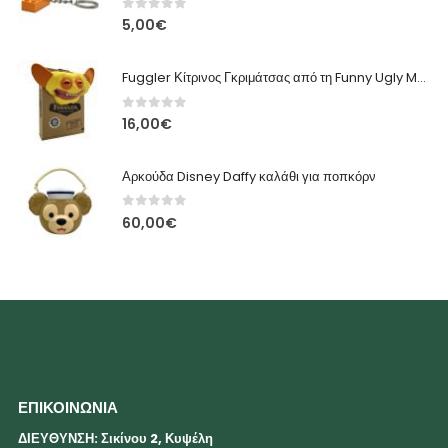
0
out of 5
5,00
€
Fuggler Κίτρινος Γκριμάτσας από τη Funny Ugly Monsters
0
out of 5
16,00
€
Αρκούδα Disney Daffy καλάθι για ποπκόρν
0
out of 5
60,00
€
ΕΠΙΚΟΙΝΩΝΙΑ
ΔΙΕΥΘΥΝΣΗ: Σικίνου 2, Κυψέλη