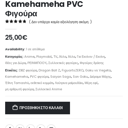
Kamehameha PVC
Φιγούρα
( Δεν υπάρχει καμία αξιολόγηση ακόμη. )
0
out of 5
25,00
€
Availability:
1 σε απόθεμα
Κατηγορίες:
Anime
,
Playmobil
,
TV
,
Άλλα
,
Άλλα
,
Για Εκείνον / Εκείνη
,
Ιδέες για Δώρα
,
ΡΕΙΝΜΠΟΟΥ
,
Συλλεκτικές φιγούρες
,
Φιγούρες δράσης
Ετικέτες:
DBZ φιγούρα
,
Dragon Ball Z
,
FiguartsZERO
,
Goku vs Vegeta
,
Kamehameha
,
PVC φιγούρα
,
Saiyan Saga
,
Son Goku
,
Διόραμα Μάχης
,
Έθνη Tamashii
,
εκθετικό κομμάτι
,
Λούτρινα μαϊμουδάκι
,
Μέρη εφέ
,
μη αρθρωτή φιγούρα
,
Συλλεκτικό Anime
ΠΡΟΣΘΉΚΗ ΣΤΟ ΚΑΛΆΘΙ