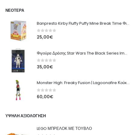
ΝΕΌΤΕΡΑ
Banpresto Kirby Fluffy Puffy Mine Break Time Φιγούρα – Α' Έκδοση
0
out of 5
25,00
€
Φιγούρα Δράσης Star Wars The Black Series Imperial Remnant Stormtrooper #05
0
out of 5
35,00
€
Monster High: Freaky Fusion | Lagoonafire Κούκλα Mattel 2013 - 28εκ
0
out of 5
60,00
€
ΥΨΗΛΉ ΑΞΙΟΛΌΓΗΣΗ
LEGO ΜΠΡΕΛΟΚ ΜΕ ΤΟΥΒΛΟ