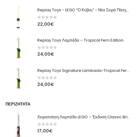
Replay Toys - LEGO “Ο Κύβος” - Νέα Σειρά Πάσχα 2026 Λαμπάδα
0
out of 5
22,00
€
Replay Toys Λαμπάδα – Tropical Fern Edition
0
out of 5
24,00
€
Replay Toys Signature Lambada-Tropical Fern edition 2026
0
out of 5
24,00
€
ΠΕΡΙΖΉΤΗΤΑ
Χειροποίητη Λαμπάδα LEGO – Έκδοση Classic Brick
0
out of 5
17,00
€