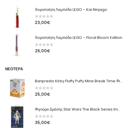
Χειροποίητη Λαμπάδα LEGO – Kai Ninjago
0
out of 5
23,00
€
Χειροποίητη Λαμπάδα LEGO – Floral Bloom Edition
0
out of 5
26,00
€
ΝΕΌΤΕΡΑ
Banpresto Kirby Fluffy Puffy Mine Break Time Φιγούρα – Α' Έκδοση
0
out of 5
25,00
€
Φιγούρα Δράσης Star Wars The Black Series Imperial Remnant Stormtrooper #05
0
out of 5
35,00
€