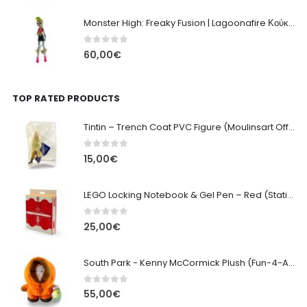
Monster High: Freaky Fusion | Lagoonafire Κούκλα Mattel 2013 - 28εκ
0
out of 5
60,00
€
TOP RATED PRODUCTS
Tintin – Trench Coat PVC Figure (Moulinsart Official) – 8,5cm
0
out of 5
15,00
€
LEGO Locking Notebook & Gel Pen – Red (Stationery Set)
0
out of 5
25,00
€
South Park - Kenny McCormick Plush (Fun-4-All/Trebellos) 24cm
0
out of 5
55,00
€