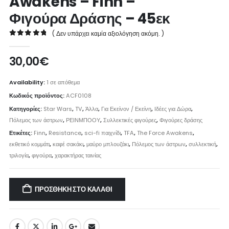
Awakens – Finn –
Φιγούρα Δράσης – 45εκ
( Δεν υπάρχει καμία αξιολόγηση ακόμη. )
0
out of 5
30,00
€
Availability:
1 σε απόθεμα
Κωδικός προϊόντος:
ACF0108
Κατηγορίες:
Star Wars
,
TV
,
Άλλα
,
Για Εκείνον / Εκείνη
,
Ιδέες για Δώρα
,
Πόλεμος των άστρων
,
ΡΕΙΝΜΠΟΟΥ
,
Συλλεκτικές φιγούρες
,
Φιγούρες δράσης
Ετικέτες:
Finn
,
Resistance
,
sci-fi παιχνίδι
,
TFA
,
The Force Awakens
,
εκθετικό κομμάτι
,
καφέ σακάκι
,
μαύρο μπλουζάκι
,
Πόλεμος των άστρων
,
συλλεκτική
,
τριλογία
,
φιγούρα
,
χαρακτήρας ταινίας
ΠΡΟΣΘΉΚΗ ΣΤΟ ΚΑΛΆΘΙ