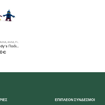
ΆΛΛΑ
,
ΆΛΛΑ
,
ΓΙΑ ΕΚΕΊΝΟΝ / ΕΚΕΊΝΗ
,
ΙΔΈΕΣ ΓΙΑ ΔΏΡΑ
,
ΡΕΙΝΜΠΟΟΥ
,
ΣΥΛΛΕΚΤΙΚΈΣ ΦΙΓΟΎΡ
Vintage Wendy’s Παιδικά Γεύματα Τρελές Φιγούρες Εξωγήινων – Σετ των 3 – 7εκ
00
€
ΡΙΕΣ
ΕΠΙΠΛΕΟΝ ΣΥΝΔΕΣΜΟΙ