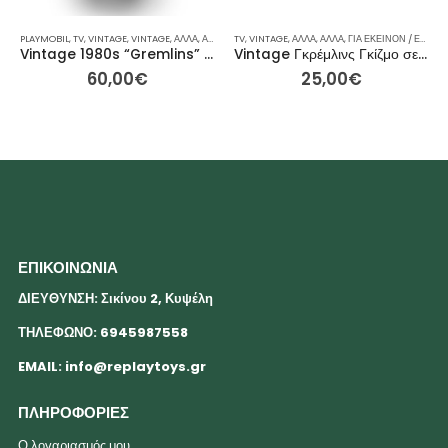
PLAYMOBIL
,
TV
,
VINTAGE
,
VINTAGE
,
ΆΛΛΑ
,
ΆΛΛΑ
,
ΓΙΑ ΕΚΕΊΝΟΝ / ΕΚΕΊΝΗ
TV
,
VINTAGE
,
ΆΛΛΑ
,
ΆΛΛΑ
,
ΙΔΈΕΣ ΓΙΑ ΔΏΡΑ
,
ΓΙΑ ΕΚΕΊΝΟΝ / ΕΚΕΊΝΗ
,
ΛΟΎΤΡΙ
Vintage 1980s “Gremlins” Mogwai Gizmo Φιγούρα – Μεταχειρισμένο – 24cm
Vintage Γκρέμλινς Γκίζμο σε Ριγέ Νυχτικό Λούτρινη Κούκλα – 28 εκ
60,00
€
25,00
€
ΕΠΙΚΟΙΝΩΝΙΑ
ΔΙΕΥΘΥΝΣΗ: Σικίνου 2, Κυψέλη
ΤΗΛΕΦΩΝΟ: 6945987558
EMAIL:
info@replaytoys.gr
ΠΛΗΡΟΦΟΡΙΕΣ
Ο λογαριασμός μου